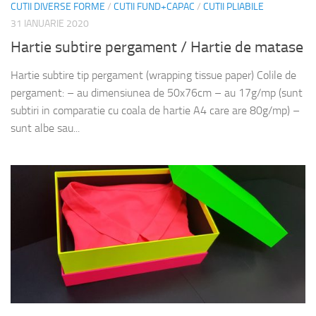
CUTII DIVERSE FORME
/
CUTII FUND+CAPAC
/
CUTII PLIABILE
31 IANUARIE 2020
Hartie subtire pergament / Hartie de matase
Hartie subtire tip pergament (wrapping tissue paper) Colile de
pergament: – au dimensiunea de 50x76cm – au 17g/mp (sunt
subtiri in comparatie cu coala de hartie A4 care are 80g/mp) –
sunt albe sau...