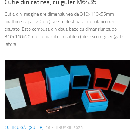
Cutie din catifea, cu guler M6435
Cutia din imagine are dimensiunea de 310x110x55mm
(inaltime capac 20mm) si este destinata ambalarii unei
cravate. Este compusa din doua baze cu dimensiunea de
310x110x20mm imbracate in catifea (plus) si un guler (gat)
lateral...
CUTII CU GÂT (GULER)
26 FEBRUARIE 2024