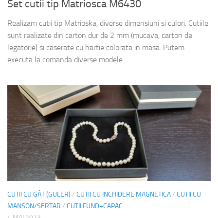
Set cutii tip Matriosca M6430
Realizam cutii tip Matrioska, diverse dimensiuni si culori. Cutiile
sunt realizate din carton dur de 2 mm (mucava, carton de
legatorie) si caserate cu hartie colorata in masa. Putem
executa la comanda diverse modele...
CUTII CU GÂT (GULER)
/
CUTII CU INCHIDERE MAGNETICA
/
CUTII CU
MANSON/SERTAR
/
CUTII FUND+CAPAC
4 MAI 2023