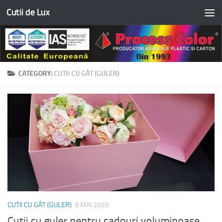
Cutii de Lux
Skip to content
CATEGORY:
CUTII CU GÂT (GULER)
CUTII CU GÂT (GULER)
8 MAI 2025
Cutii cu guler pentru cadouri voluminoase