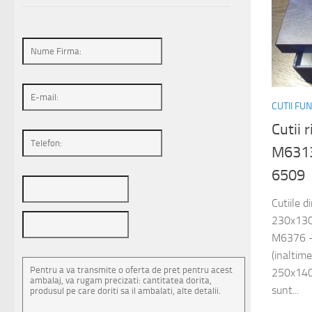
CUTII FU
Cutii 
M6313
6509
Cutiile 
230x130
M6376 –
(inalti
250x140
sunt...