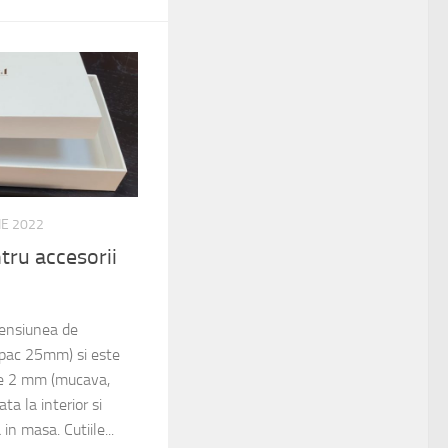
IE 2022
tru accesorii
mensiunea de
pac 25mm) si este
 de 2 mm (mucava,
ta la interior si
in masa. Cutiile...