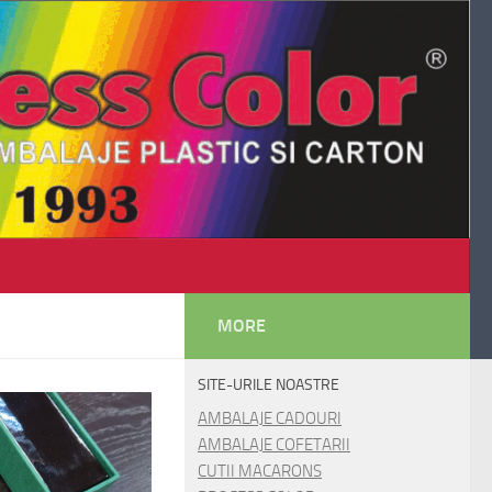
MORE
SITE-URILE NOASTRE
AMBALAJE CADOURI
AMBALAJE COFETARII
CUTII MACARONS