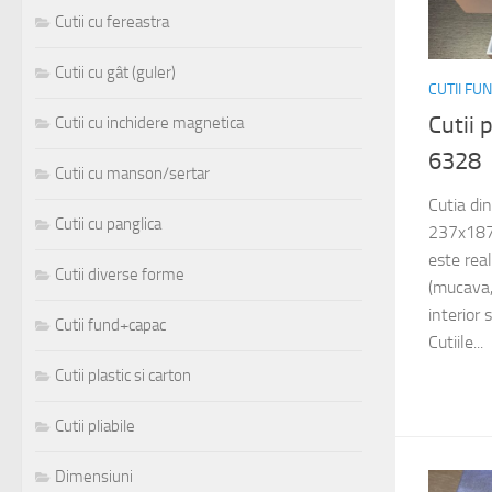
Cutii cu fereastra
Cutii cu gât (guler)
CUTII FU
Cutii
Cutii cu inchidere magnetica
6328
Cutii cu manson/sertar
Cutia di
Cutii cu panglica
237x187
este rea
Cutii diverse forme
(mucava,
interior 
Cutii fund+capac
Cutiile...
Cutii plastic si carton
Cutii pliabile
Dimensiuni