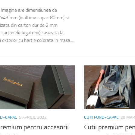
n imagine are dimensiunea de
x43 mm (inaltime capac 80mm) si
lizata din carton dur de 2 mm
 carton de legatorie) caserata la
si exterior cu hartie colorata in masa....
ND+CAPAC
5 APRILIE 2022
CUTII FUND+CAPAC
29 MAR
premium pentru accesorii
Cutii premium pent