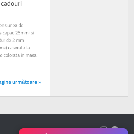
u cadouri
mensiunea de
 capac 25mm) si
 dur de 2 mm
rie) caserata la
tie colorata in masa.
agina următoare »