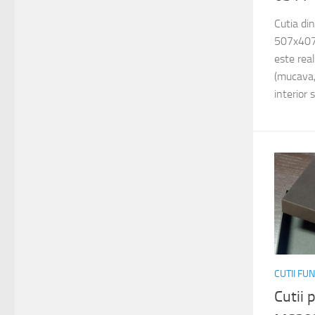
Cutia di
507x407
este rea
(mucava,
interior 
CUTII FU
Cutii 