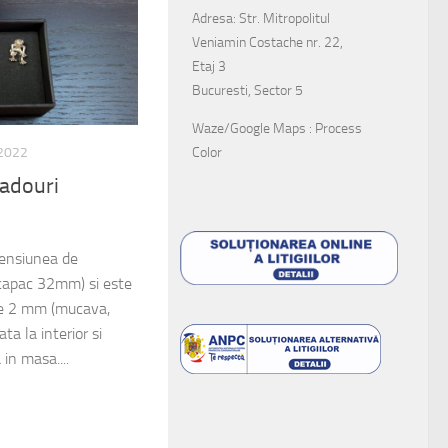
Adresa: Str. Mitropolitul
Veniamin Costache nr. 22,
Etaj 3
Bucuresti, Sector 5
Waze/Google Maps : Process
Color
 2022
cadouri
mensiunea de
apac 32mm) si este
 de 2 mm (mucava,
ta la interior si
 in masa....