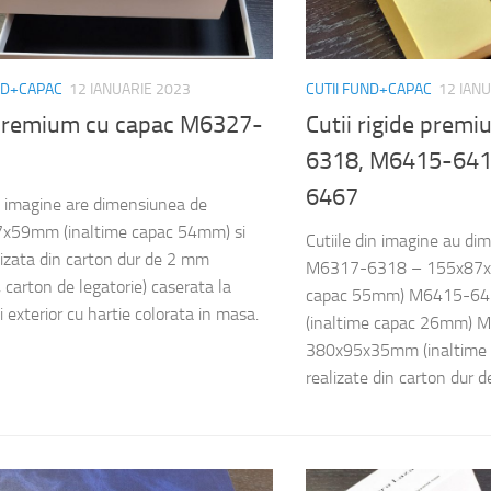
ND+CAPAC
12 IANUARIE 2023
CUTII FUND+CAPAC
12 IAN
 premium cu capac M6327-
Cutii rigide pre
6318, M6415-641
6467
n imagine are dimensiunea de
x59mm (inaltime capac 54mm) si
Cutiile din imagine au di
lizata din carton dur de 2 mm
M6317-6318 – 155x87x
 carton de legatorie) caserata la
capac 55mm) M6415-6
si exterior cu hartie colorata in masa.
(inaltime capac 26mm)
380x95x35mm (inaltime 
realizate din carton dur 