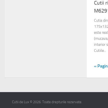
Cutii 
M629
Cutia di
175x132
este rea
(mucava,
interior 
Cutiile...
« Pagin
Cutii de Lux © 2026. Toate drepturile rezervate.