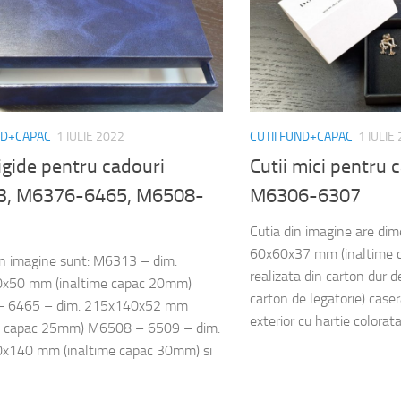
ND+CAPAC
1 IULIE 2022
CUTII FUND+CAPAC
1 IULIE
rigide pentru cadouri
Cutii mici pentru 
, M6376-6465, M6508-
M6306-6307
Cutia din imagine are di
60x60x37 mm (inaltime c
din imagine sunt: M6313 – dim.
realizata din carton dur
x50 mm (inaltime capac 20mm)
carton de legatorie) casera
 6465 – dim. 215x140x52 mm
exterior cu hartie colorata
me capac 25mm) M6508 – 6509 – dim.
x140 mm (inaltime capac 30mm) si