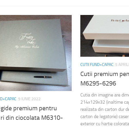
CUTII FUND+CAPAC
5 APRIL
Cutii premium pen
M6295-6296
Cutia din imagine are di
ND+CAPAC
9 IUNIE 2022
214x129x32 (inaltime ca
rigide premium pentru
realizata din carton dur
carton de legatorie) casera
ri din ciocolata M6310-
exterior cu hartie colorata 