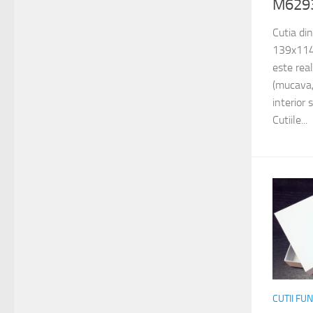
M629
Cutia di
139x114
este rea
(mucava,
interior 
Cutiile...
CUTII FU