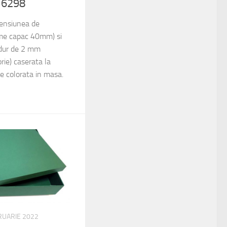
-6298
mensiunea de
e capac 40mm) si
 dur de 2 mm
rie) caserata la
tie colorata in masa.
RUARIE 2022