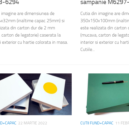
3-6294
sampanie M6297
n imagine are dimensiunea de
Cutia din imagine are di
x32mm (inaltime capac 25mm) si
350x150x100mm (inaltim
lizata din carton dur de 2 mm
este realizata din carton
 carton de legatorie) caserata la
(mucava, carton de legato
si exterior cu hartie colorata in masa.
interior si exterior cu har
Cutiile...
ND+CAPAC
22 MARTIE 2022
CUTII FUND+CAPAC
11 FEB