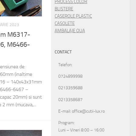
PROCESS COLOR
BLISTERE
CASEROLE PLASTIC
CASOLETE
UARIE 2023
AMBALAJE OUA
mium M6317-
6, M6466-
CONTACT
Telefon:
mensiunea de:
60mm (inaltime
0724899998
416 – 140x43x31mm
0213359688
 M6466-6467 –
capac 20mm) si sunt
0213358687
de 2 mm (mucava,...
E-mail: office@cutii-lux.ro
Program:
Luni – Vineri 8:00 – 16:00