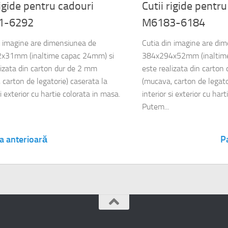
rigide pentru cadouri
Cutii rigide pentr
1-6292
M6183-6184
n imagine are dimensiunea de
Cutia din imagine are di
x31mm (inaltime capac 24mm) si
384x294x52mm (inaltime
lizata din carton dur de 2 mm
este realizata din carton
 carton de legatorie) caserata la
(mucava, carton de legato
si exterior cu hartie colorata in masa.
interior si exterior cu har
Putem...
a anterioară
P