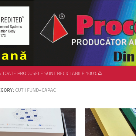
 TOATE PRODUSELE SUNT RECICLABILE 100% ♺
EGORY:
CUTII FUND+CAPAC