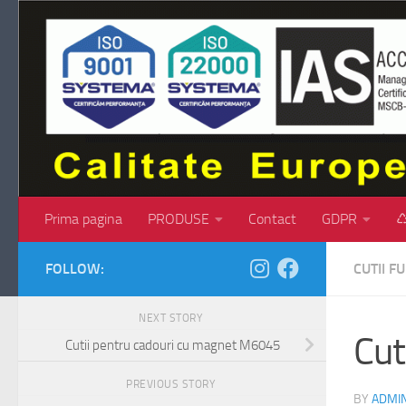
Skip to content
Prima pagina
PRODUSE
Contact
GDPR
♺
FOLLOW:
CUTII 
NEXT STORY
Cut
Cutii pentru cadouri cu magnet M6045
PREVIOUS STORY
BY
ADMI