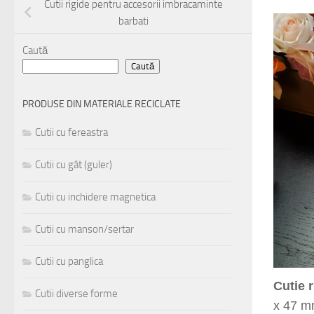
Cutii rigide pentru accesorii imbracaminte
barbati
ext
Caută
Caută
PRODUSE DIN MATERIALE RECICLATE
Cutii cu fereastra
Cutii cu gât (guler)
Cutii cu inchidere magnetica
Cutii cu manson/sertar
Cutii cu panglica
1
2
3
4
5
6
Cutii diverse forme
Cutie 