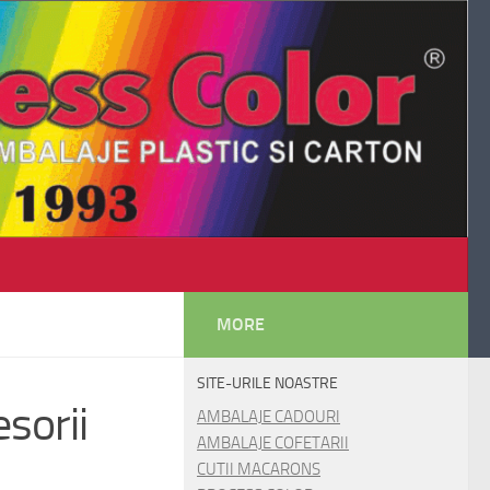
MORE
SITE-URILE NOASTRE
esorii
AMBALAJE CADOURI
AMBALAJE COFETARII
CUTII MACARONS