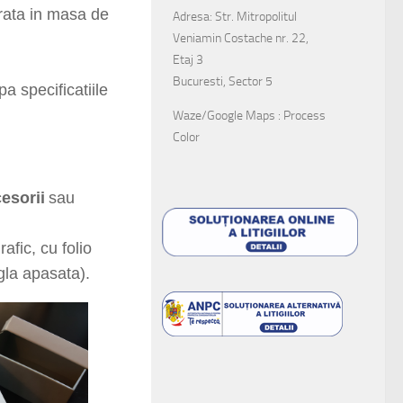
 de 2 mm (mucava,
Adresa: Str. Mitropolitul
Veniamin Costache nr. 22,
lorata in masa de
Etaj 3
Bucuresti, Sector 5
a specificatiile
Waze/Google Maps : Process
Color
cesorii
sau
afic, cu folio
igla apasata).