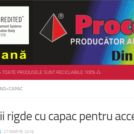
 TOATE PRODUSELE SUNT RECICLABILE 100% ♺
FUND+CAPAC
ii rigde cu capac pentru acc
N
·
27 MARTIE 2018