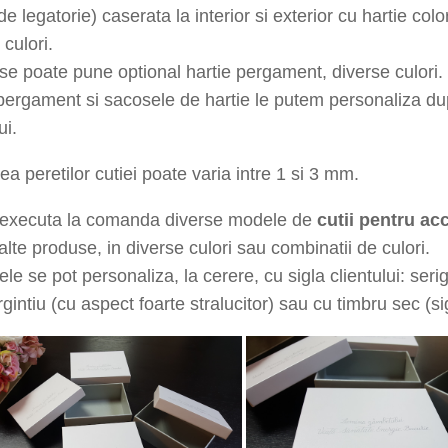
m, inaltime capac 2
0
m
m, este realizata din carton dur
de legatorie) caserata la interior si exterior cu hartie co
 culori.
i se poate pune optional hartie pergament, diverse culori.
pergament si sacosele de hartie le putem personaliza dup
ui.
a peretilor cutiei poate varia intre 1 si 3 mm.
executa la comanda diverse modele de
cutii pentru ac
alte produse, in diverse culori sau combinatii de culori.
le se pot personaliza, la cerere, cu sigla clientului: serigr
rgintiu (cu aspect foarte stralucitor) sau cu timbru sec (s