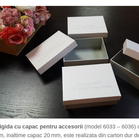
rigida cu capac pentru accesorii
(model 6033 – 6036) 