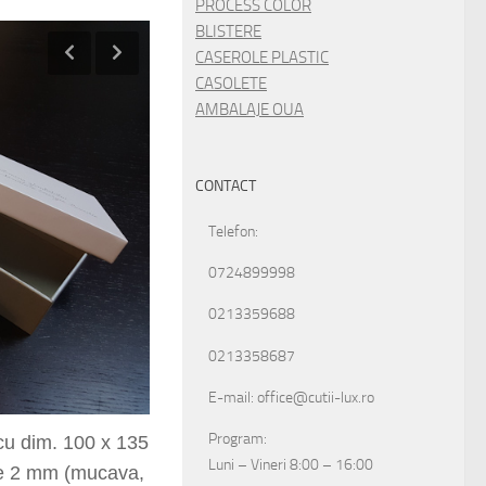
PROCESS COLOR
BLISTERE
CASEROLE PLASTIC
CASOLETE
AMBALAJE OUA
CONTACT
Telefon:
0724899998
0213359688
0213358687
E-mail: office@cutii-lux.ro
Program:
Luni – Vineri 8:00 – 16:00
cu dim. 10
0
x 135