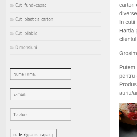
x 47
m
Cutii fund+capac
carton 
Cutii plastic si carton
diverse
In cuti
Cutii pliabile
Hartia 
Dimensiuni
clientul
Grosime
Putem 
pentru 
Produse
auriu/a