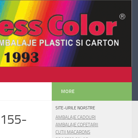
MORE
SITE-URILE NOASTRE
M6155-
AMBALAJE CADOURI
AMBALAJE COFETARII
CUTII MACARONS