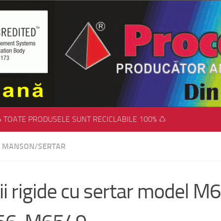
 TOATE PRODUSELE SUNT RECICLABILE 100% ♺
CU MANSON/SERTAR
ii rigide cu sertar model 