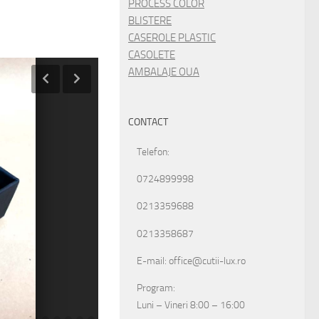
PROCESS COLOR
BLISTERE
CASEROLE PLASTIC
CASOLETE
AMBALAJE OUA
CONTACT
Telefon:
0724899998
0213359688
0213358687
E-mail: office@cutii-lux.ro
Program:
Luni – Vineri 8:00 – 16:00