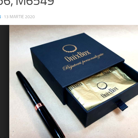
56, M6549
N
·
13 MARTIE 2020