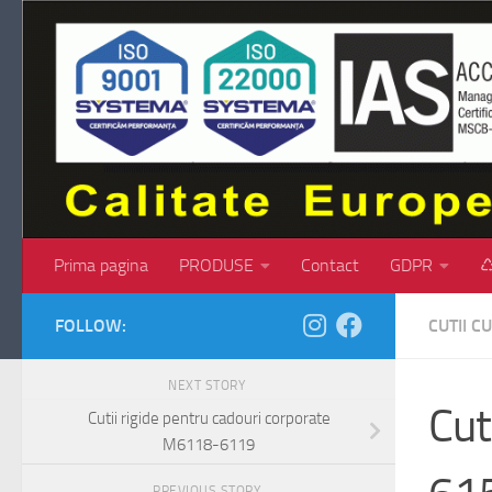
Skip to content
Prima pagina
PRODUSE
Contact
GDPR
♺
FOLLOW:
CUTII 
NEXT STORY
Cut
Cutii rigide pentru cadouri corporate
M6118-6119
PREVIOUS STORY