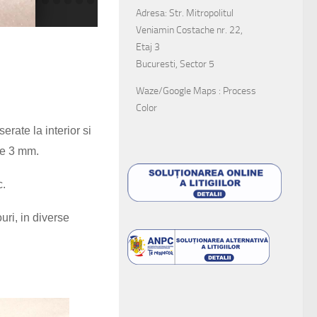
Adresa: Str. Mitropolitul
Veniamin Costache nr. 22,
Etaj 3
Bucuresti, Sector 5
Waze/Google Maps : Process
Color
rate la interior si
 de 3 mm.
c.
ri, in diverse