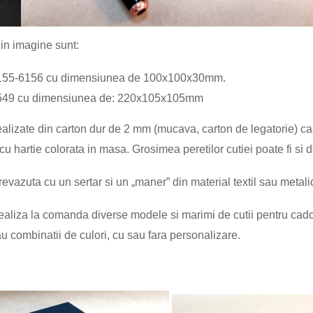
5
36
37
38
39
40
din imagine sunt
:
55-6156
c
u
dimensiunea de
1
00
x
10
0
x
3
0
mm
.
549
cu
dimensiunea de:
220x105x105mm
ealizate din carton dur de 2 mm (mucava, carton de legatorie) case
 cu hartie colorata in masa. Grosimea peretilor cutiei poate fi si
revazuta cu un sertar si un „maner” din material textil sau metali
aliza la comanda diverse modele si marimi de cutii pentru cadou
au combinatii de culori, cu sau fara personalizare.