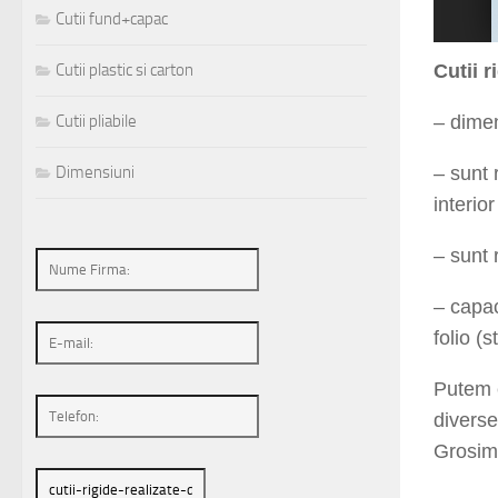
Cutii fund+capac
1
2
3
4
5
6
7
8
9
10
11
12
13
14
15
16
17
18
19
20
21
22
23
Cutii plastic si carton
Cutii r
Cutii pliabile
– dime
Dimensiuni
– sunt 
interior
– sunt 
– capac
folio (s
Putem e
diverse
Grosime