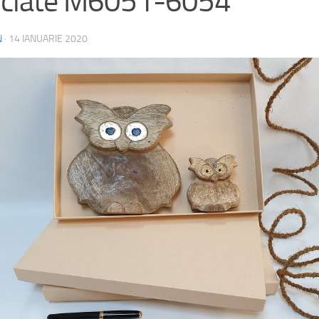
iclate M6051-6054
N
·
14 IANUARIE 2020