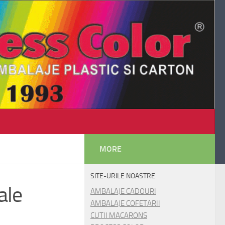
MORE
SITE-URILE NOASTRE
ale
AMBALAJE CADOURI
AMBALAJE COFETARII
CUTII MACARONS