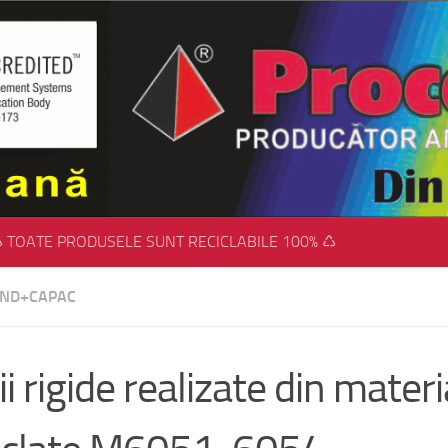
 TOATE PRODUSELE SUNT RECICLABILE 100% ♺
FUND+CAPAC
ii rigide realizate din materi