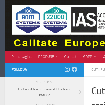
Skip to content
Prima pagina
PRODUSE
Contact
GDPR
♺
FOLLOW:
CUTII 
NEXT STORY
Cut
Hartie subtire pergament / Hartie de
matase
PREVIOUS STORY