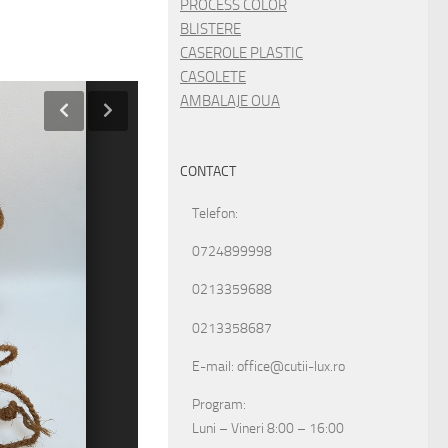
PROCESS COLOR
BLISTERE
CASEROLE PLASTIC
CASOLETE
AMBALAJE OUA
CONTACT
Telefon:
0724899998
0213359688
0213358687
E-mail: office@cutii-lux.ro
Program:
Luni – Vineri 8:00 – 16:00