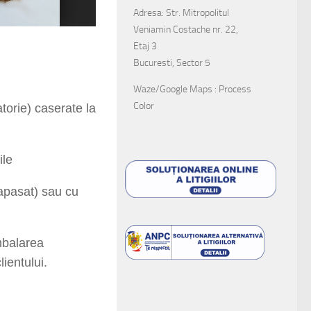
Adresa: Str. Mitropolitul
Veniamin Costache nr. 22,
Etaj 3
Bucuresti, Sector 5
Waze/Google Maps : Process
Color
torie) caserate la
ile
(apasat) sau cu
mbalarea
lientului.