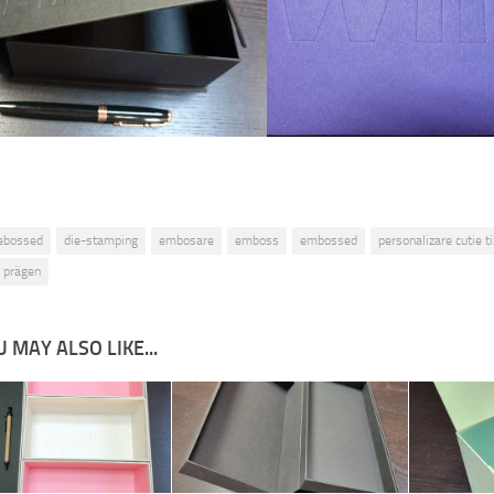
ebossed
die-stamping
embosare
emboss
embossed
personalizare cutie t
u prägen
 MAY ALSO LIKE...