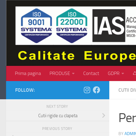
Skip to content
Prima pagina
PRODUSE
Contact
GDPR
♺
FOLLOW:
CUTII D
NEXT STORY
Per
Cutii rigide cu clapeta
PREVIOUS STORY
BY
ADMI