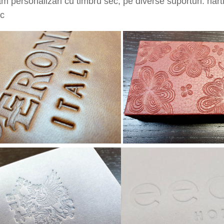
m personalizari cu timbru sec, pe diverse suporturi: hartie
tc