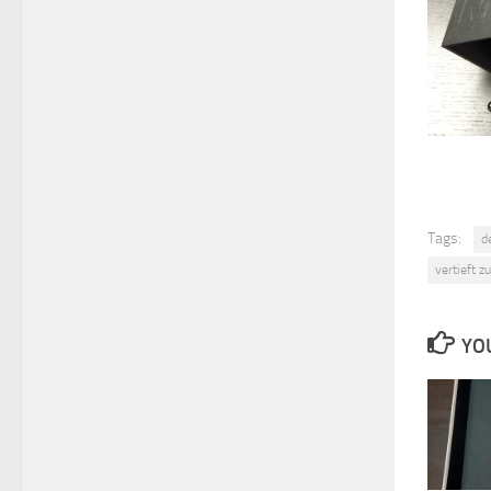
Tags:
d
vertieft z
YOU