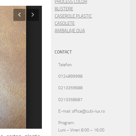
PROCESS COLOR
BLISTERE
CASEROLE PLASTIC
CASOLETE
AMBALAJE OUA
CONTACT
Telefon:
0724899998
0213359688
0213358687
E-mail: office@cutii-lux.ro
Program:
Luni – Vineri 8:00 – 16:00