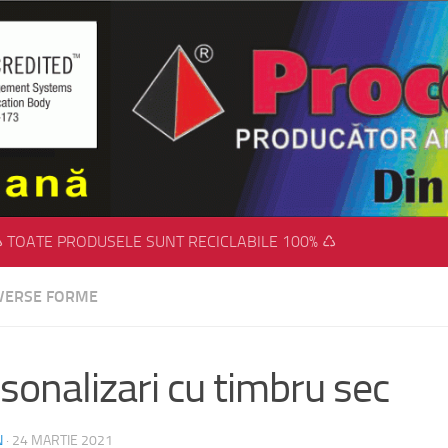
 TOATE PRODUSELE SUNT RECICLABILE 100% ♺
IVERSE FORME
sonalizari cu timbru sec
N
·
24 MARTIE 2021