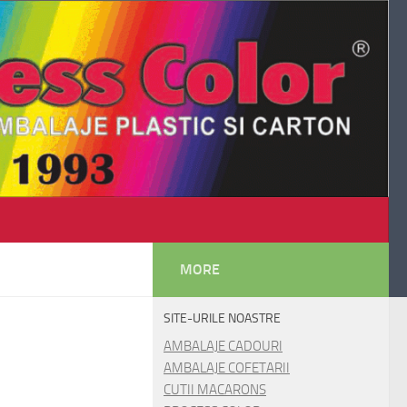
MORE
SITE-URILE NOASTRE
AMBALAJE CADOURI
AMBALAJE COFETARII
CUTII MACARONS