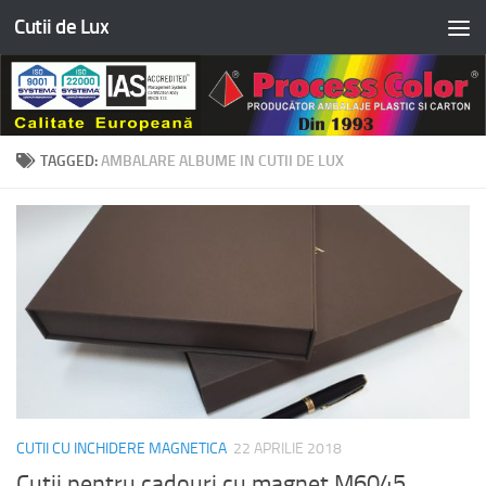
Cutii de Lux
Skip to content
TAGGED:
AMBALARE ALBUME IN CUTII DE LUX
CUTII CU INCHIDERE MAGNETICA
22 APRILIE 2018
Cutii pentru cadouri cu magnet M6045