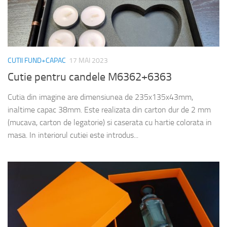
CUTII FUND+CAPAC
17 MAI 2023
Cutie pentru candele M6362+6363
Cutia din imagine are dimensiunea de 235x135x43mm,
inaltime capac 38mm. Este realizata din carton dur de 2 mm
(mucava, carton de legatorie) si caserata cu hartie colorata in
masa. In interiorul cutiei este introdus...