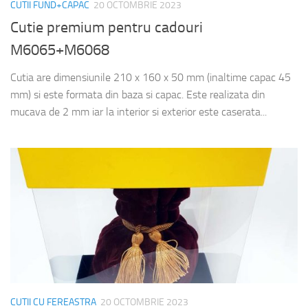
CUTII FUND+CAPAC
20 OCTOMBRIE 2023
Cutie premium pentru cadouri
M6065+M6068
Cutia are dimensiunile 210 x 160 x 50 mm (inaltime capac 45
mm) si este formata din baza si capac. Este realizata din
mucava de 2 mm iar la interior si exterior este caserata...
CUTII CU FEREASTRA
20 OCTOMBRIE 2023