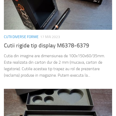
CUTII DIVERSE FORME
17 MAI 2023
Cutii rigide tip display M6378-6379
Cutia din imagine are dimensiunea de 100x150x60/35mm.
Este realizata din carton dur de 2 mm (mucava, carton de
legatorie). Cutiile acestea tip trapez au rol de prezentare
(reclama) produse in magazine. Putem executa la...