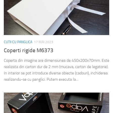
CUTII CU PANGLICA
17 MAI 2023
Coperti rigide M6373
Coperta din imagine are dimensiunea de 450x200x70mm. Este
realizata din carton dur de 2 mm (mucava, carton de legatorie).
In interior se pot introduce diverse obiecte (cadouri), inchiderea
realizandu-se cu panglici. Putem executa la...