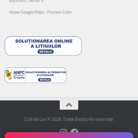
Bucuresti, Sector 5
Waze/Google Maps : Process Color
Cutii de Lux © 2026. Toate drepturile rezervate.