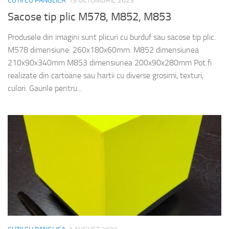
CUTII CU PANGLICA
19 OCTOMBRIE 2023
Sacose tip plic M578, M852, M853
Produsele din imagini sunt plicuri cu burduf sau sacose tip plic.
M578 dimensiune: 260x180x60mm. M852 dimensiunea
210x90x340mm M853 dimensiunea 200x90x280mm Pot fi
realizate din cartoane sau hartii cu diverse grosimi, texturi,
culori. Gaurile pentru...