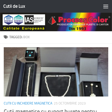
Cutii de Lux
Skip to content
TAGGED:
BOX
CUTII CU INCHIDERE MAGNETICA
25 OCTOMBRIE 2023
Cutii magnetice cu suport burete pentru