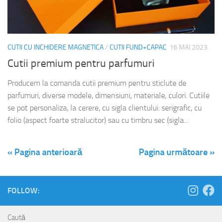
CUTII CU INCHIDERE MAGNETICA
/
CUTII FUND+CAPAC
16 MAI 2023
Cutii premium pentru parfumuri
Producem la comanda cutii premium pentru sticlute de
parfumuri, diverse modele, dimensiuni, materiale, culori. Cutiile
se pot personaliza, la cerere, cu sigla clientului: serigrafic, cu
folio (aspect foarte stralucitor) sau cu timbru sec (sigla...
« Pagina anterioară
Pagina următoare »
FOLLOW:
Caută