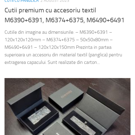
CUTII CU PANGLICA
2 AUGUST 2023
Cutii premium cu accesoriu textil
M6390+6391, M6374+6375, M6490+6491
Cutiile din imagine au dimensiunile: – M6390+6391 –
120x120x120mm – M6374+6375 – 50x50x80mm –
M6490+6491 – 120x120x150mm Prezinta in partea
superioara un accesoriu din material textil (panglica) pentru
extragerea capacului. Sunt realizate din carton...