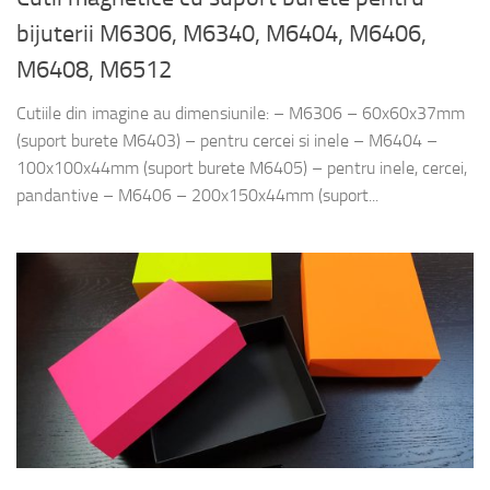
bijuterii M6306, M6340, M6404, M6406,
M6408, M6512
Cutiile din imagine au dimensiunile: – M6306 – 60x60x37mm
(suport burete M6403) – pentru cercei si inele – M6404 –
100x100x44mm (suport burete M6405) – pentru inele, cercei,
pandantive – M6406 – 200x150x44mm (suport...