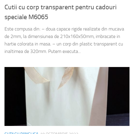
Cutii cu corp transparent pentru cadouri
speciale M6065
Este compusa din: – doua capace rigide realizate din mucava
de 2mm, la dimensiunea de 210x160x50mm, imbracate in
hartie colorata in masa. – un corp din plastic transparent cu
inaltimea de 320mm. Putem executa...