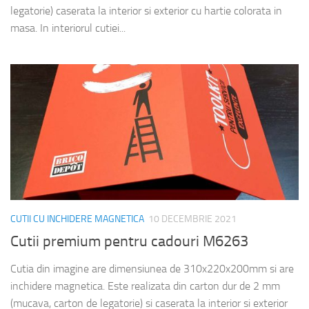
legatorie) caserata la interior si exterior cu hartie colorata in
masa. In interiorul cutiei...
CUTII CU INCHIDERE MAGNETICA
10 DECEMBRIE 2021
Cutii premium pentru cadouri M6263
Cutia din imagine are dimensiunea de 310x220x200mm si are
inchidere magnetica. Este realizata din carton dur de 2 mm
(mucava, carton de legatorie) si caserata la interior si exterior