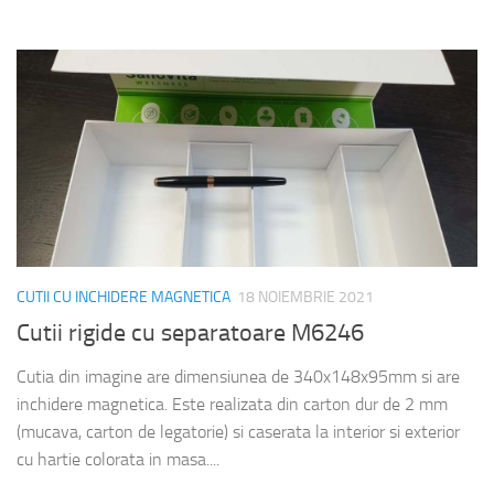
CUTII CU INCHIDERE MAGNETICA
18 NOIEMBRIE 2021
Cutii rigide cu separatoare M6246
Cutia din imagine are dimensiunea de 340x148x95mm si are
inchidere magnetica. Este realizata din carton dur de 2 mm
(mucava, carton de legatorie) si caserata la interior si exterior
cu hartie colorata in masa....