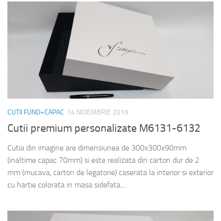
CUTII FUND+CAPAC
14 NOIEMBRIE 2019
Cutii premium personalizate M6131-6132
Cutia din imagine are dimensiunea de 300x300x90mm
(inaltime capac 70mm) si este realizata din carton dur de 2
mm (mucava, carton de legatorie) caserata la interior si exterior
cu hartie colorata in masa sidefata....