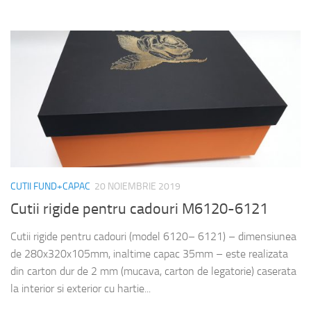
CUTII FUND+CAPAC
20 NOIEMBRIE 2019
Cutii rigide pentru cadouri M6120-6121
Cutii rigide pentru cadouri (model 6120– 6121) – dimensiunea
de 280x320x105mm, inaltime capac 35mm – este realizata
din carton dur de 2 mm (mucava, carton de legatorie) caserata
la interior si exterior cu hartie...