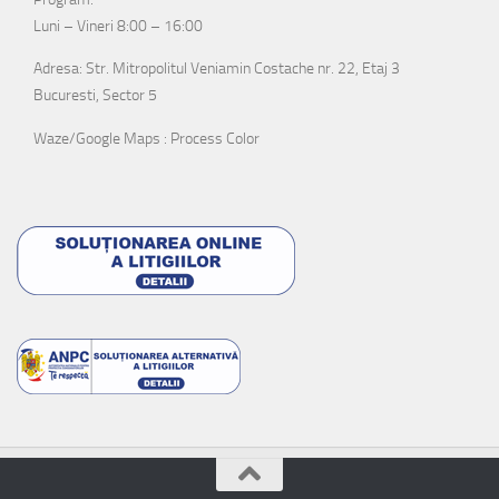
Luni – Vineri 8:00 – 16:00
Adresa: Str. Mitropolitul Veniamin Costache nr. 22, Etaj 3
Bucuresti, Sector 5
Waze/Google Maps : Process Color