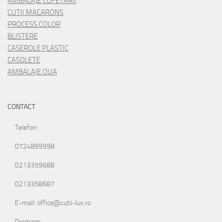
AMBALAJE COFETARII
CUTII MACARONS
PROCESS COLOR
BLISTERE
CASEROLE PLASTIC
CASOLETE
AMBALAJE OUA
CONTACT
Telefon:
0724899998
0213359688
0213358687
E-mail: office@cutii-lux.ro
Program: