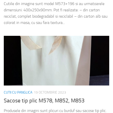
Cutiile din imagine sunt model M573+196 si au urmatoarele
dimensiuni: 400x250x90mm. Pot fi realizate: – din carton
reciclat, complet biodegradabil si reciclabil – din carton alb sau
colorat in masa, cu sau fara textura...
CUTII CU PANGLICA
19 OCTOMBRIE 2023
Sacose tip plic M578, M852, M853
Produsele din imagini sunt plicuri cu burduf sau sacose tip plic.