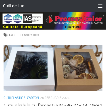
Cutii de Lux
Skip to content
TAGGED:
CANDY BOX
CUTII PLASTIC SI CARTON
26 FEBRUARIE 2024
Cutii pliabile cu fereastra M536, M873, M891