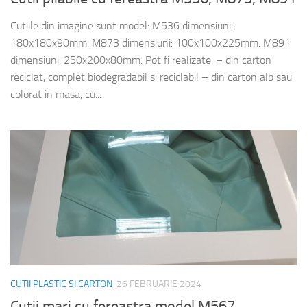
Cutiile din imagine sunt model: M536 dimensiuni:
180x180x90mm. M873 dimensiuni: 100x100x225mm. M891
dimensiuni: 250x200x80mm. Pot fi realizate: – din carton
reciclat, complet biodegradabil si reciclabil – din carton alb sau
colorat in masa, cu...
CUTII PLASTIC SI CARTON
26 FEBRUARIE 2024
Cutii mari cu fereastra model M567