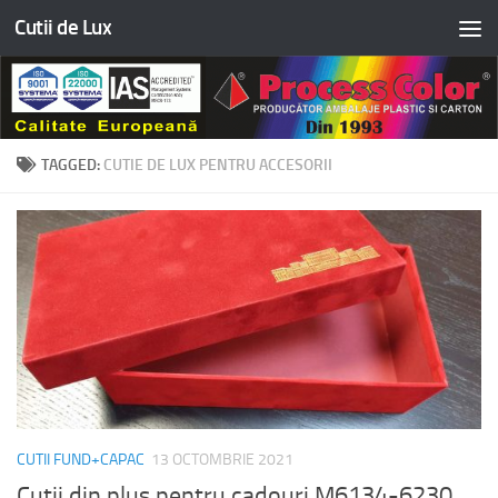
Cutii de Lux
Skip to content
TAGGED:
CUTIE DE LUX PENTRU ACCESORII
CUTII FUND+CAPAC
13 OCTOMBRIE 2021
Cutii din plus pentru cadouri M6134-6230