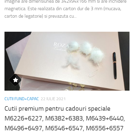
imagine are dimensiunea de 342x94x166 mm si are inchidere
magnetica. Este realizata din carton dur de 3 mm (mucava,
carton de legatorie) si prevazuta cu...
CUTII FUND+CAPAC
22 IULIE 2021
Cutii premium pentru cadouri speciale
M6226+6227, M6382+6383, M6439+6440,
M6496+6497, M6546+6547, M6556+6557