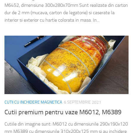
M6452, dimensiune 300x280x70mm Sunt realizate din carton
dur de 2 mm (mucava, carton de legatorie) si caserate la
interior si exterior cu hartie colorata in masa. In...
CUTII CU INCHIDERE MAGNETICA
6 SEPTEMBRIE 2021
Cutii premium pentru vaze M6012, M6389
Cutiile din imagine sunt: M6012 cu dimensiunile 290x190x120
mm M6389 cu dimensiunile 310x200x125 mm si au inchidere