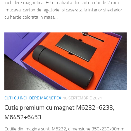
inchidere magnetica. Este realizata din carton dur de 2 mm
(mucava, carton de legatorie) si caserata la interior si exterior
cu hartie colorata in masa....
CUTII CU INCHIDERE MAGNETICA
10 SEPTEMBRIE 2021
Cutie premium cu magnet M6232+6233,
M6452+6453
Cutiile din imagine sunt: M6232, dimensiune 350x230x90mm