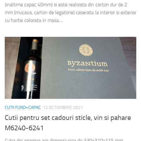
(inaltime capac 40mm) si este realizata din carton dur de 2
mm (mucava, carton de legatorie) caserata la interior si exterior
cu hartie colorata in masa....
CUTII FUND+CAPAC
12 OCTOMBRIE 2021
Cutii pentru set cadouri sticle, vin si pahare
M6240-6241
Cutia din imagine are dimensiunea de 330x310x115 mm