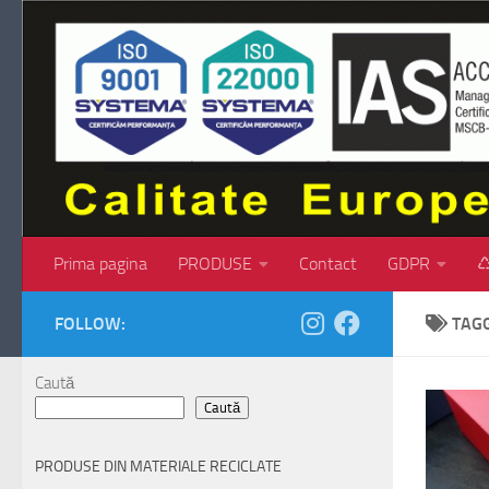
Skip to content
Prima pagina
PRODUSE
Contact
GDPR
♺
FOLLOW:
TAG
Caută
Caută
PRODUSE DIN MATERIALE RECICLATE