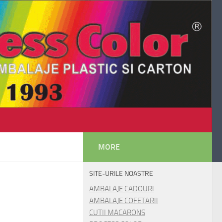
MORE
SITE-URILE NOASTRE
AMBALAJE CADOURI
AMBALAJE COFETARII
CUTII MACARONS