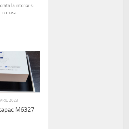
erata la interior si
 in masa....
UARIE 2023
 capac M6327-