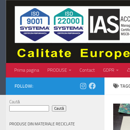
Skip to content
Prima pagina
PRODUSE
Contact
GDPR
♺
FOLLOW:
TAG
Caută
Caută
PRODUSE DIN MATERIALE RECICLATE