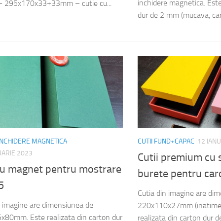
inchidere magnetica. Este
 295x170x33+33mm – cutie cu...
dur de 2 mm (mucava, cart
 INCHIDERE MAGNETICA
CUTII FUND+CAPAC
12 IAN
UARIE 2023
Cutii premium cu 
 cu magnet pentru mostrare
burete pentru ca
5
Cutia din imagine are di
n imagine are dimensiunea de
220x110x27mm (inatime 
80mm. Este realizata din carton dur
realizata din carton dur