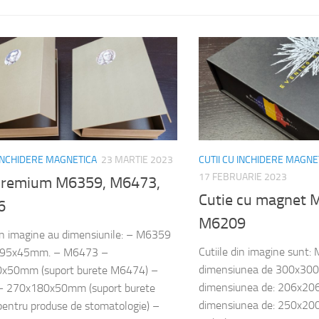
 INCHIDERE MAGNETICA
23 MARTIE 2023
CUTII CU INCHIDERE MAGNE
17 FEBRUARIE 2023
 premium M6359, M6473,
Cutie cu magnet 
6
M6209
din imagine au dimensiunile: – M6359
Cutiile din imagine sunt
295x45mm. – M6473 –
dimensiunea de 300x30
x50mm (suport burete M6474) –
dimensiunea de: 206x2
 270x180x50mm (suport burete
dimensiunea de: 250x20
ntru produse de stomatologie) –