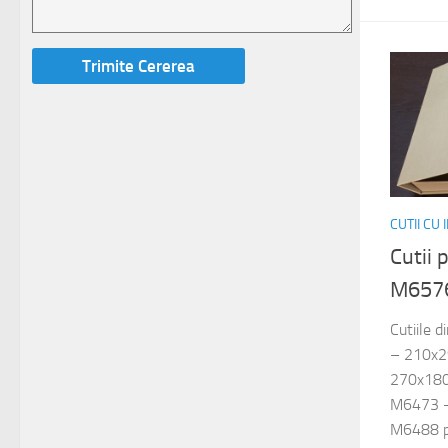
CUTII CU
Cutii
M657
Cutiile 
– 210x
270x180
M6473 –
M6488 pe