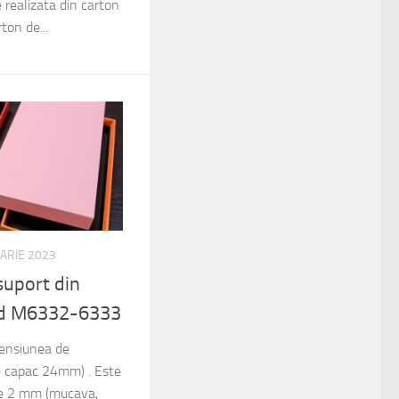
 realizata din carton
on de...
UARIE 2023
suport din
rd M6332-6333
mensiunea de
capac 24mm) . Este
 de 2 mm (mucava,