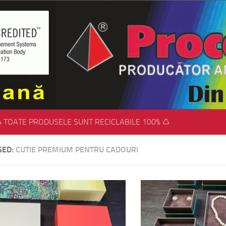
 TOATE PRODUSELE SUNT RECICLABILE 100% ♺
GED:
CUTIE PREMIUM PENTRU CADOURI