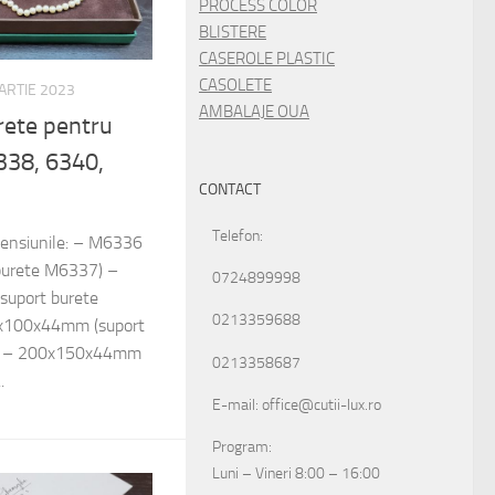
PROCESS COLOR
BLISTERE
CASEROLE PLASTIC
CASOLETE
ARTIE 2023
AMBALAJE OUA
rete pentru
6338, 6340,
CONTACT
Telefon:
imensiunile: – M6336
urete M6337) –
0724899998
uport burete
0213359688
x100x44mm (suport
2 – 200x150x44mm
0213358687
.
E-mail: office@cutii-lux.ro
Program:
Luni – Vineri 8:00 – 16:00