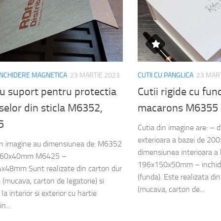
 INCHIDERE MAGNETICA
23 MARTIE 2023
CUTII CU PANGLICA
23 MAR
cu suport pentru protectia
Cutii rigide cu fu
elor din sticla M6352,
macarons M6355
5
Cutia din imagine are: –
exterioara a bazei de 
din imagine au dimensiunea de: M6352
dimensiunea interioara a 
260x40mm M6425 –
196x150x50mm – inchide
x48mm Sunt realizate din carton dur
(funda). Este realizata d
(mucava, carton de legatorie) si
(mucava, carton de...
la interior si exterior cu hartie
n...