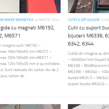
 INCHIDERE MAGNETICA
23 MARTIE 2023
CUTII CU GÂT (GULER)
23 M
rigide cu magneti M6192,
Cutii cu suport bu
2, M6571
bijuterii M6336, 
6342, 6344
din imagine sunt: M6192 –
unea 160x160x65 mm M6372 –
Cutiile din imagine au d
unea 160x160x60 mm M6571 –
– 60x60x41mm (suport b
unea 125x105x30 mm si au inchidere
M6338 – 80x80x44mm (s
a. Sunt realizate din carton dur de 2
M6339) – M6340 – 100
va, carton de...
burete M6341) – M634
(suport burete M6343) –..