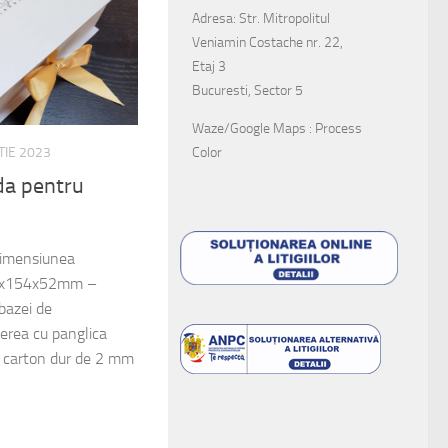
Adresa: Str. Mitropolitul
Veniamin Costache nr. 22,
Etaj 3
Bucuresti, Sector 5
Waze/Google Maps : Process
Color
TIE 2023
nda pentru
 dimensiunea
200x154x52mm –
bazei de
rea cu panglica
in carton dur de 2 mm