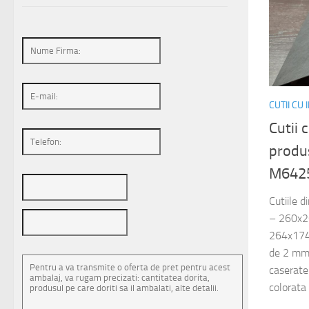
CUTII CU
Cutii 
produs
M642
Cutiile 
– 260x
264x174
de 2 mm 
caserate 
colorata i