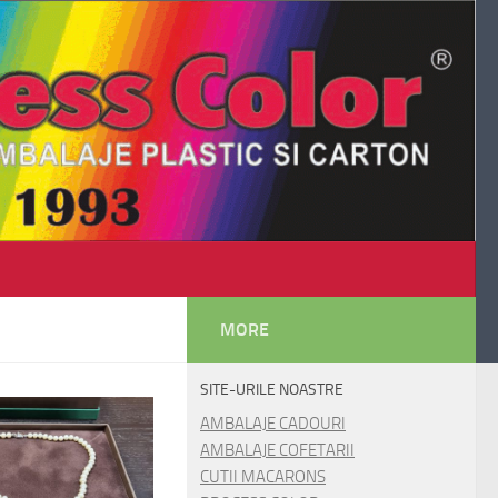
MORE
SITE-URILE NOASTRE
AMBALAJE CADOURI
AMBALAJE COFETARII
CUTII MACARONS