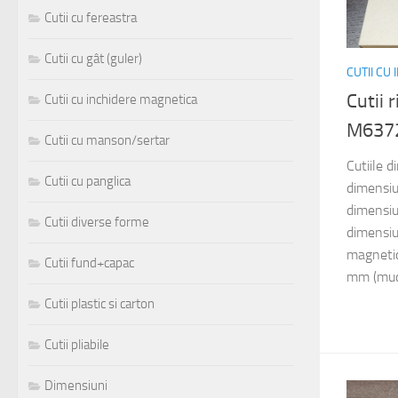
Cutii cu fereastra
Cutii cu gât (guler)
CUTII CU
Cutii 
Cutii cu inchidere magnetica
M637
Cutii cu manson/sertar
Cutiile 
Cutii cu panglica
dimensi
dimensi
Cutii diverse forme
dimensi
magnetic
Cutii fund+capac
mm (muca
Cutii plastic si carton
Cutii pliabile
Dimensiuni