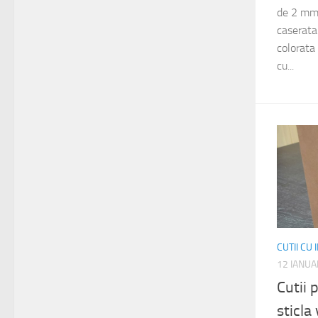
de 2 mm 
caserata 
colorata
cu...
CUTII CU
12 IANUA
Cutii
sticla