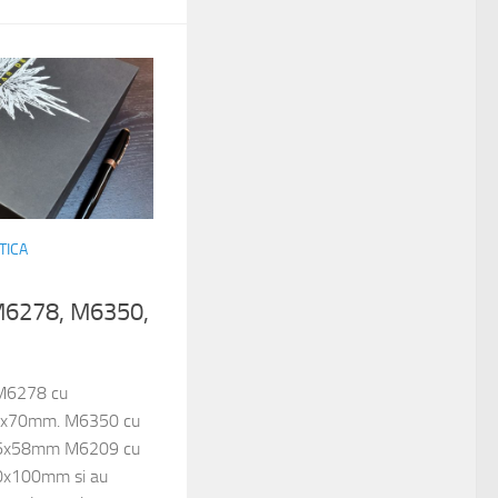
TICA
M6278, M6350,
: M6278 cu
0x70mm. M6350 cu
06x58mm M6209 cu
0x100mm si au