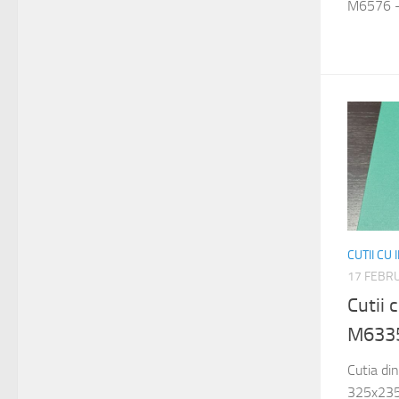
M6576 –
CUTII CU
17 FEBR
Cutii
M633
Cutia di
325x235x