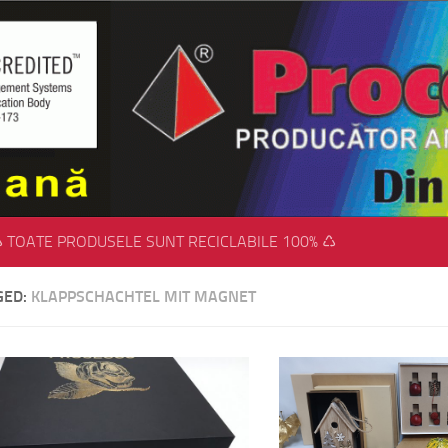
 TOATE PRODUSELE SUNT RECICLABILE 100% ♺
GED:
KLAPPSCHACHTEL MIT MAGNET