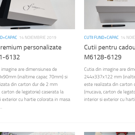
ND+CAPAC
14 NOIEMBRIE 2019
CUTII FUND+CAPAC
14 NOI
 premium personalizate
Cutii pentru cadou
1-6132
M6128-6129
n imagine are dimensiunea de
Cutia din imagine are di
x90mm (inaltime capac 70mm) si
244x337x122 mm (inalti
lizata din carton dur de 2 mm
este realizata din carton
 carton de legatorie) caserata la
(mucava, carton de legato
si exterior cu hartie colorata in masa
interior si exterior cu hart
..