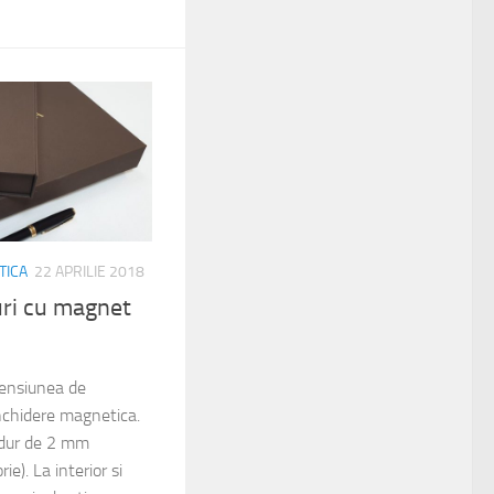
TICA
22 APRILIE 2018
uri cu magnet
mensiunea de
chidere magnetica.
 dur de 2 mm
e). La interior si