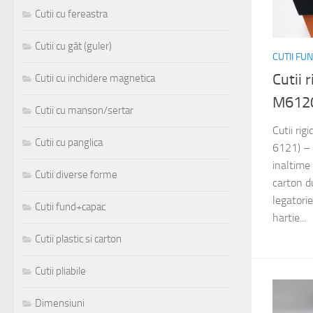
Cutii cu fereastra
Cutii cu gât (guler)
CUTII FU
Cutii 
Cutii cu inchidere magnetica
M612
Cutii cu manson/sertar
Cutii ri
Cutii cu panglica
6121) –
inaltime
Cutii diverse forme
carton d
legatorie
Cutii fund+capac
hartie...
Cutii plastic si carton
Cutii pliabile
Dimensiuni