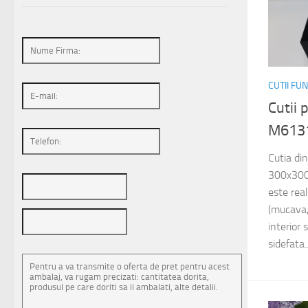
CUTII FU
Cutii
M613
Cutia di
300x300
este rea
(mucava,
interior 
sidefata..