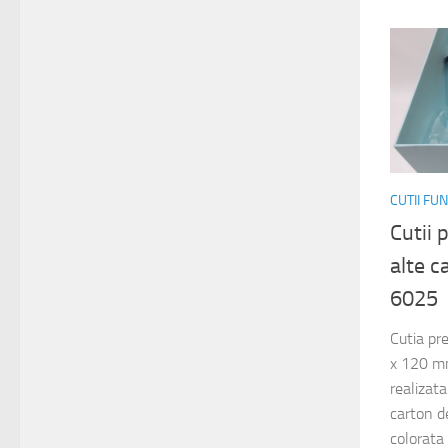
CUTII FU
Cutii 
alte 
6025
Cutia pr
x 120 mm
realizat
carton d
colorata 