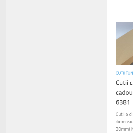
CUTII FU
Cutii 
cadou
6381
Cutiile 
dimensi
30mm) M