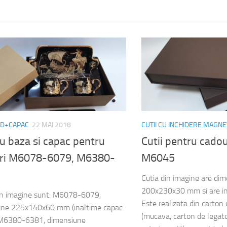
ND+CAPAC
22 MAI 2018
CUTII CU INCHIDERE MAGNE
cu baza si capac pentru
Cutii pentru cado
ri M6078-6079, M6380-
M6045
Cutia din imagine are di
200x230x30 mm si are in
din imagine sunt: M6078-6079,
Este realizata din carton
une 225x140x60 mm (inaltime capac
(mucava, carton de legatori
6380-6381, dimensiune