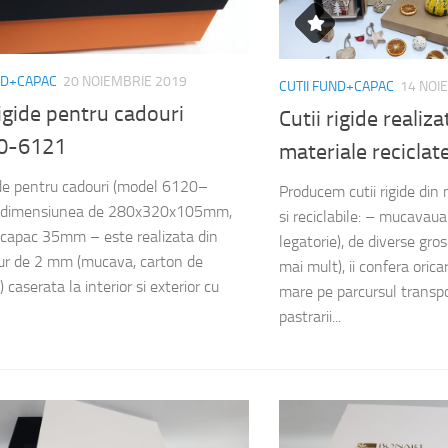
ND+CAPAC
20 NOIEMBRIE 2019
CUTII FUND+CAPAC
14 NOI
rigide pentru cadouri
Cutii rigide realiza
0-6121
materiale reciclat
gide pentru cadouri (model 6120–
Producem cutii rigide din 
 dimensiunea de 280x320x105mm,
si reciclabile: – mucavaua
 capac 35mm – este realizata din
legatorie), de diverse g
ur de 2 mm (mucava, carton de
mai mult), ii confera oricar
) caserata la interior si exterior cu
mare pe parcursul transpo
pastrarii...