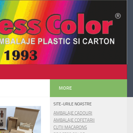
MORE
SITE-URILE NOASTRE
AMBALAJE CADOURI
AMBALAJE COFETARII
CUTII MACARONS