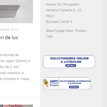
Adresa: Str. Mitropolitul
Veniamin Costache nr. 22,
Etaj 3
Bucuresti, Sector 5
EMBRIE 2019
Waze/Google Maps : Process
Color
ri de lux
mensiunea de
me capac 40mm) si
 dur de 2 mm
rie) caserata la
ie colorata in masa...