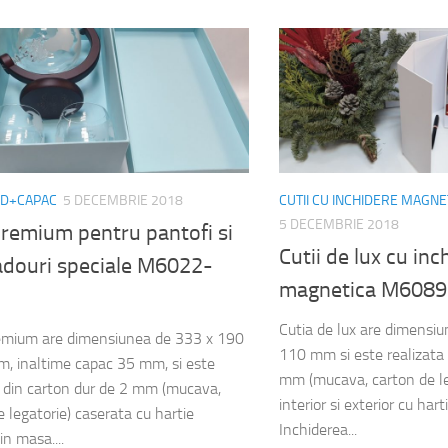
ND+CAPAC
5 DECEMBRIE 2018
CUTII CU INCHIDERE MAGNE
5 DECEMBRIE 2018
premium pentru pantofi si
Cutii de lux cu inc
cadouri speciale M6022-
magnetica M6089
Cutia de lux are dimensi
emium are dimensiunea de 333 x 190
110 mm si este realizata 
, inaltime capac 35 mm, si este
mm (mucava, carton de le
a din carton dur de 2 mm (mucava,
interior si exterior cu har
e legatorie) caserata cu hartie
Inchiderea...
in masa....