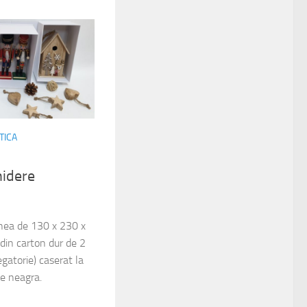
TICA
hidere
unea de 130 x 230 x
din carton dur de 2
gatorie) caserat la
tie neagra.