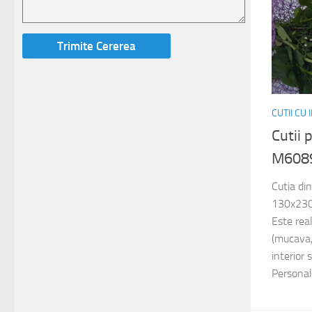
CUTII CU
Cutii 
M608
Cutia di
130x230
Este rea
(mucava,
interior 
Personali