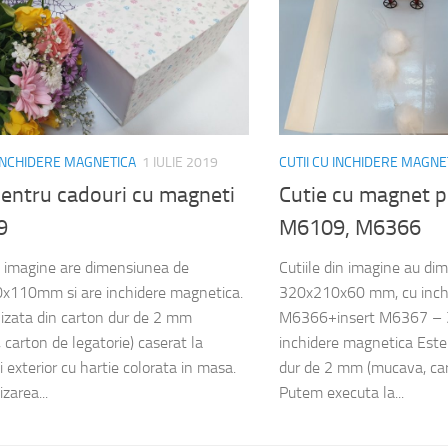
 INCHIDERE MAGNETICA
1 IULIE 2019
CUTII CU INCHIDERE MAGNE
pentru cadouri cu magneti
Cutie cu magnet p
9
M6109, M6366
n imagine are dimensiunea de
Cutiile din imagine au d
x110mm si are inchidere magnetica.
320x210x60 mm, cu inch
lizata din carton dur de 2 mm
M6366+insert M6367 –
 carton de legatorie) caserat la
inchidere magnetica Este 
si exterior cu hartie colorata in masa.
dur de 2 mm (mucava, cart
zarea...
Putem executa la...