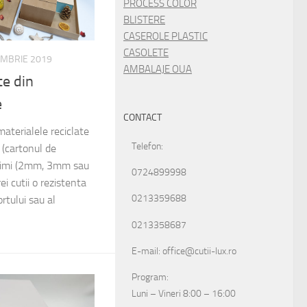
PROCESS COLOR
BLISTERE
CASEROLE PLASTIC
CASOLETE
EMBRIE 2019
AMBALAJE OUA
te din
e
CONTACT
materialele reciclate
Telefon:
 (cartonul de
rosimi (2mm, 3mm sau
0724899998
ei cutii o rezistenta
0213359688
rtului sau al
0213358687
E-mail: office@cutii-lux.ro
Program:
Luni – Vineri 8:00 – 16:00