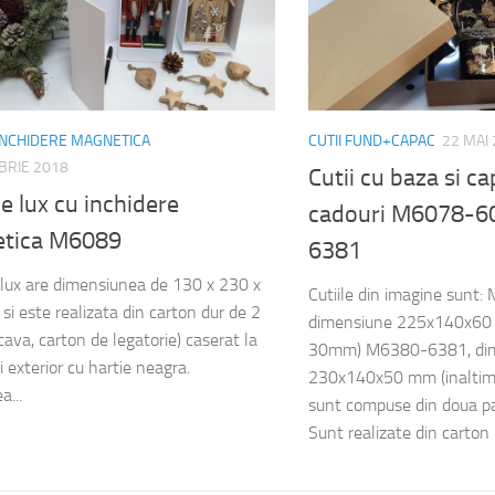
 INCHIDERE MAGNETICA
CUTII FUND+CAPAC
22 MAI
BRIE 2018
Cutii cu baza si c
de lux cu inchidere
cadouri M6078-6
tica M6089
6381
 lux are dimensiunea de 130 x 230 x
Cutiile din imagine sunt
i este realizata din carton dur de 2
dimensiune 225x140x60 
va, carton de legatorie) caserat la
30mm) M6380-6381, di
si exterior cu hartie neagra.
230x140x50 mm (inaltim
a...
sunt compuse din doua par
Sunt realizate din carton d