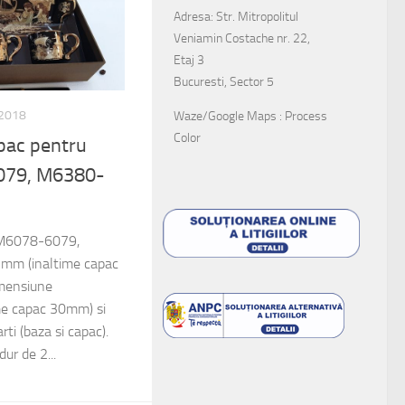
Adresa: Str. Mitropolitul
Veniamin Costache nr. 22,
Etaj 3
Bucuresti, Sector 5
 2018
Waze/Google Maps : Process
Color
apac pentru
079, M6380-
: M6078-6079,
mm (inaltime capac
mensiune
e capac 30mm) si
ti (baza si capac).
ur de 2...