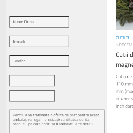
CUTII CU
5 DECEM
Cutii 
magne
Cutia de
110 mm s
mm (muca
interior 
Inchidere