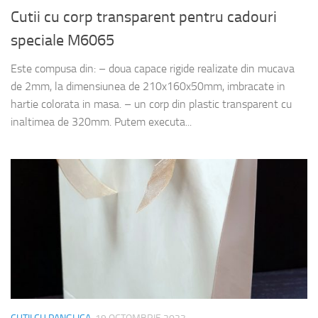
Cutii cu corp transparent pentru cadouri
speciale M6065
Este compusa din: – doua capace rigide realizate din mucava
de 2mm, la dimensiunea de 210x160x50mm, imbracate in
hartie colorata in masa. – un corp din plastic transparent cu
inaltimea de 320mm. Putem executa...