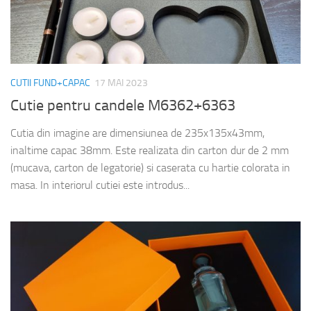
CUTII FUND+CAPAC
17 MAI 2023
Cutie pentru candele M6362+6363
Cutia din imagine are dimensiunea de 235x135x43mm,
inaltime capac 38mm. Este realizata din carton dur de 2 mm
(mucava, carton de legatorie) si caserata cu hartie colorata in
masa. In interiorul cutiei este introdus...