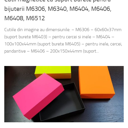
bijuterii M6306, M6340, M6404, M6406,
M6408, M6512
Cutiile din imagine au dimensiunile: – M6306 – 60x60x37mm
(suport burete M6403) – pentru cercei si inele – M6404 –
100x100x44mm (suport burete M6405) – pentru inele, cercei,
pandantive – M6406 – 200x150x44mm (suport...