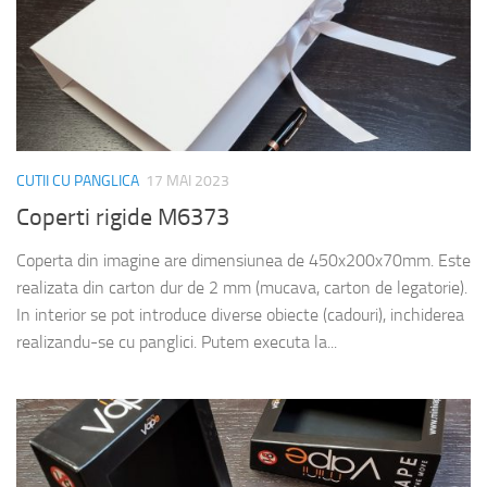
CUTII CU PANGLICA
17 MAI 2023
Coperti rigide M6373
Coperta din imagine are dimensiunea de 450x200x70mm. Este
realizata din carton dur de 2 mm (mucava, carton de legatorie).
In interior se pot introduce diverse obiecte (cadouri), inchiderea
realizandu-se cu panglici. Putem executa la...