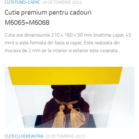
CUTII FUND+CAPAC
20 OCTOMBRIE 2023
Cutie premium pentru cadouri
M6065+M6068
Cutia are dimensiunile 210 x 160 x 50 mm (inaltime capac 45
mm) si este formata din baza si capac. Este realizata din
mucava de 2 mm iar la interior si exterior este caserata...
CUTII CU FEREASTRA
20 OCTOMBRIE 2023