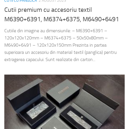
CUTII CU PANGLICA
2 AUGUST 2023
Cutii premium cu accesoriu textil
M6390+6391, M6374+6375, M6490+6491
Cutiile din imagine au dimensiunile: – M6390+6391 –
120x120x120mm – M6374+6375 – 50x50x80mm –
M6490+6491 – 120x120x150mm Prezinta in partea
superioara un accesoriu din material textil (panglica) pentru
extragerea capacului. Sunt realizate din carton...