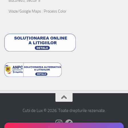
Bucuresti, Sector 5
Waze/Google Maps : Process Color
Cutii de Lux © 2026. Toate drepturile rezervate.