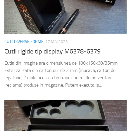
CUTII DIVERSE FORME
17 MAI 2023
Cutii rigide tip display M6378-6379
Cutia din imagine are dimensiunea de 100x150x60/35mm.
Este realizata din carton dur de 2 mm (mucava, carton de
legatorie). Cutiile acestea tip trapez au rol de prezentare
(reclama) produse in magazine. Putem executa la...