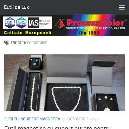
Cutii de Lux
Skip to content
TAGGED:
PACKAGING
CUTII CU INCHIDERE MAGNETICA
25 OCTOMBRIE 2023
Cutii magnetice cu suport burete pentru