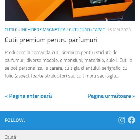
CUTII CU INCHIDERE MAGNETICA
/
CUTII FUND+CAPAC
16 MAI 2023
Cutii premium pentru parfumuri
Producem la comanda cutii premium pentru sticlute de
parfumuri, diverse modele, dimensiuni, materiale, culori. Cutiile
se pot personaliza, la cerere, cu sigla clientului: serigrafic, cu
folio (aspect foarte stralucitor) sau cu timbru sec (sigla...
« Pagina anterioară
Pagina următoare »
FOLLOW:
Caută