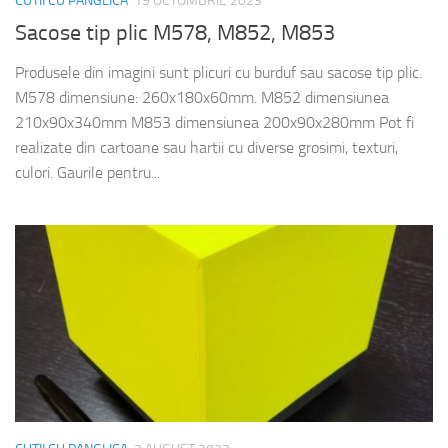
CUTII CU PANGLICA
19 OCTOMBRIE 2023
Sacose tip plic M578, M852, M853
Produsele din imagini sunt plicuri cu burduf sau sacose tip plic.
M578 dimensiune: 260x180x60mm. M852 dimensiunea
210x90x340mm M853 dimensiunea 200x90x280mm Pot fi
realizate din cartoane sau hartii cu diverse grosimi, texturi,
culori. Gaurile pentru...