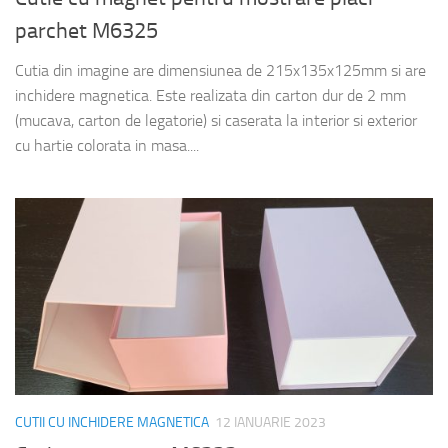
parchet M6325
Cutia din imagine are dimensiunea de 215x135x125mm si are
inchidere magnetica. Este realizata din carton dur de 2 mm
(mucava, carton de legatorie) si caserata la interior si exterior
cu hartie colorata in masa....
CUTII CU INCHIDERE MAGNETICA
12 IANUARIE 2023