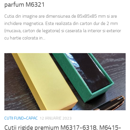
parfum M6321
Cutia din imagine are dimensiunea de 85x85x85 mm si are
inchidere magnetica. Este realizata din carton dur de 2 mm
(mucava, carton de legatorie) si caserata la interior si exterior
cu hartie colorata in...
CUTII FUND+CAPAC
12 IANUARIE 2023
Cutii rigide premium M6317-6318, M6415-