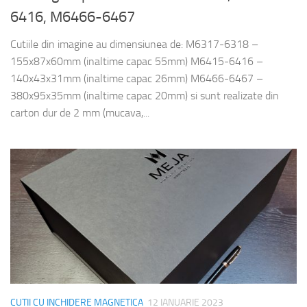
6416, M6466-6467
Cutiile din imagine au dimensiunea de: M6317-6318 –
155x87x60mm (inaltime capac 55mm) M6415-6416 –
140x43x31mm (inaltime capac 26mm) M6466-6467 –
380x95x35mm (inaltime capac 20mm) si sunt realizate din
carton dur de 2 mm (mucava,...
CUTII CU INCHIDERE MAGNETICA
12 IANUARIE 2023