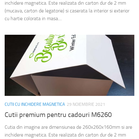
inchidere magnetica. Este realizata din carton dur de 2 mm
(mucava, carton de legatorie) si caserata la interior si exterior
cu hartie colorata in masa....
CUTII CU INCHIDERE MAGNETICA
29 NOIEMBRIE 2021
Cutii premium pentru cadouri M6260
Cutia din imagine are dimensiunea de 260x260x160mm si are
inchidere magnetica. Este realizata din carton dur de 2 mm