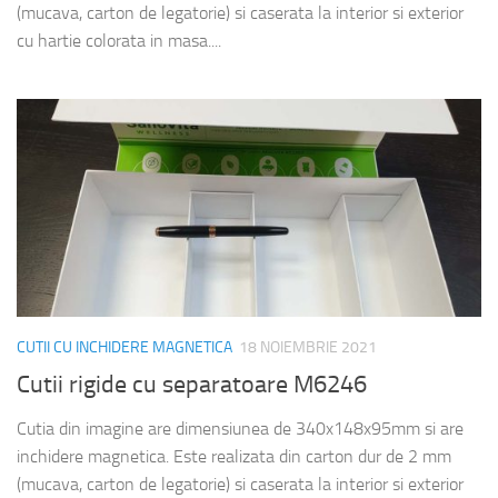
(mucava, carton de legatorie) si caserata la interior si exterior
cu hartie colorata in masa....
CUTII CU INCHIDERE MAGNETICA
18 NOIEMBRIE 2021
Cutii rigide cu separatoare M6246
Cutia din imagine are dimensiunea de 340x148x95mm si are
inchidere magnetica. Este realizata din carton dur de 2 mm
(mucava, carton de legatorie) si caserata la interior si exterior