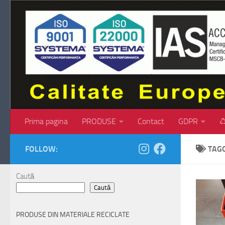
Skip to content
Prima pagina
PRODUSE
Contact
GDPR
♺
FOLLOW:
TAG
Caută
Caută
PRODUSE DIN MATERIALE RECICLATE