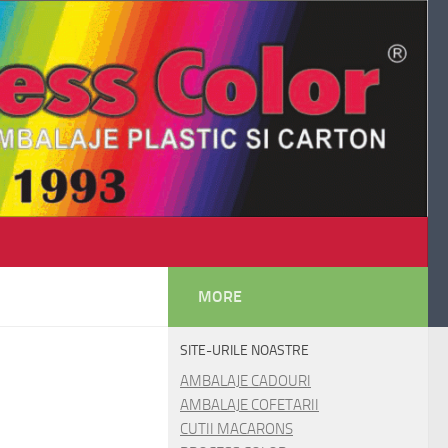
MORE
SITE-URILE NOASTRE
AMBALAJE CADOURI
AMBALAJE COFETARII
CUTII MACARONS