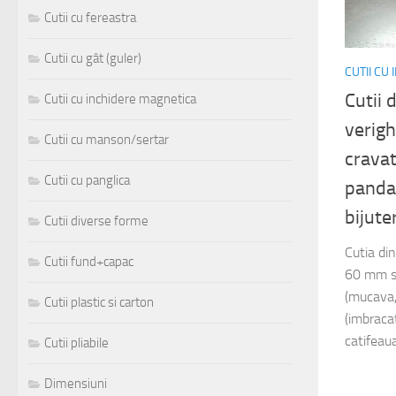
Cutii cu fereastra
Cutii cu gât (guler)
CUTII CU
Cutii 
Cutii cu inchidere magnetica
verigh
Cutii cu manson/sertar
cravat
Cutii cu panglica
pandan
bijute
Cutii diverse forme
Cutia di
Cutii fund+capac
60 mm si
(mucava,
Cutii plastic si carton
(imbracat
catifeaua
Cutii pliabile
Dimensiuni