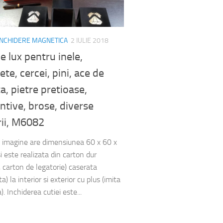
 INCHIDERE MAGNETICA
2 IULIE 2018
de lux pentru inele,
ete, cercei, pini, ace de
a, pietre pretioase,
tive, brose, diverse
rii, M6082
n imagine are dimensiunea 60 x 60 x
 este realizata din carton dur
 carton de legatorie) caserata
a) la interior si exterior cu plus (imita
). Inchiderea cutiei este...