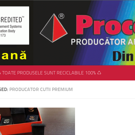
 TOATE PRODUSELE SUNT RECICLABILE 100% ♺
GED:
PRODUCATOR CUTII PREMIUM