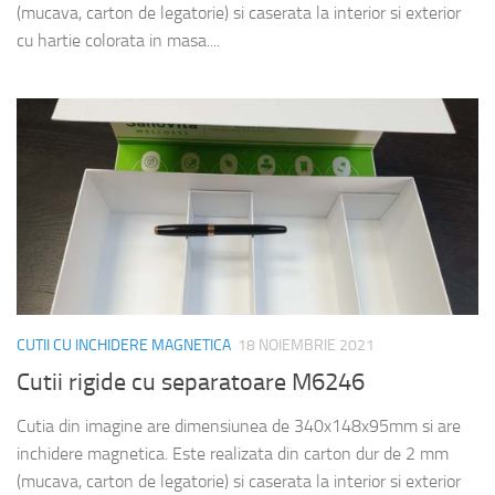
(mucava, carton de legatorie) si caserata la interior si exterior
cu hartie colorata in masa....
CUTII CU INCHIDERE MAGNETICA
18 NOIEMBRIE 2021
Cutii rigide cu separatoare M6246
Cutia din imagine are dimensiunea de 340x148x95mm si are
inchidere magnetica. Este realizata din carton dur de 2 mm
(mucava, carton de legatorie) si caserata la interior si exterior