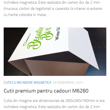
inchidere magnetica. Este realizata din carton dur de 2 mm
(mucava, carton de legatorie) si caserata la interior si exterior
cu hartie colorata in masa....
CUTII CU INCHIDERE MAGNETICA
29 NOIEMBRIE 2021
Cutii premium pentru cadouri M6260
Cutia din imagine are dimensiunea de 260x260x160mm si are
inchidere magnetica. Este realizata din carton dur de 2 mm