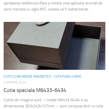
apropierea telefonului (fara a instala vreo aplicatie anume) de
zona marcata cu sigla NFC, acesta va fi redirectionat...
CUTII CU INCHIDERE MAGNETICA
/
CUTII FUND+CAPAC
5 MARTIE 2024
Cutie speciala M6433-6434
Cutiile din imagine sunt: – model M6433-6434 si au
dimensiunea 363x243x127mm. – sunt compuse dintr-o cutie