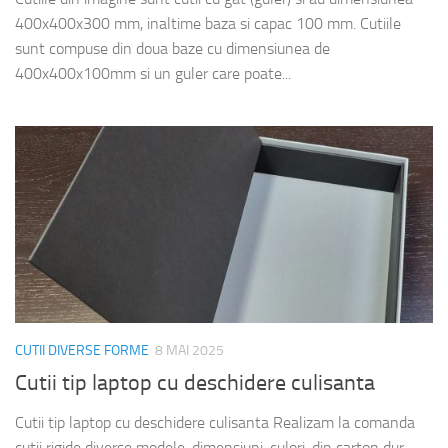
400x400x300 mm, inaltime baza si capac 100 mm. Cutiile
sunt compuse din doua baze cu dimensiunea de
400x400x100mm si un guler care poate...
CUTII DIVERSE FORME
8 MAI 2025
Cutii tip laptop cu deschidere culisanta
Cutii tip laptop cu deschidere culisanta Realizam la comanda
cutii rigide diverse modele, dimensiuni, culori, din carton dur