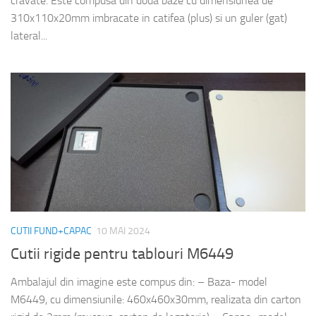
cravate. Este compusa din doua baze cu dimensiunea de
310x110x20mm imbracate in catifea (plus) si un guler (gat)
lateral...
CUTII FUND+CAPAC
10 MAI 2024
Cutii rigide pentru tablouri M6449
Ambalajul din imagine este compus din: – Baza- model
M6449, cu dimensiunile: 460x460x30mm, realizata din carton