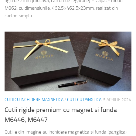
rigid de 2mm (mucava, carton de legatorie) – Capac- model
M862, cu dimensiunile: 462,5×462,5x23mm, realizat din
carton simplu...
CUTII CU INCHIDERE MAGNETICA
/
CUTII CU PANGLICA
5 APRILIE 2024
Cutii rigide premium cu magnet si funda
M6446, M6447
Cutiile din imagine au inchidere magnetica si funda (panglica)