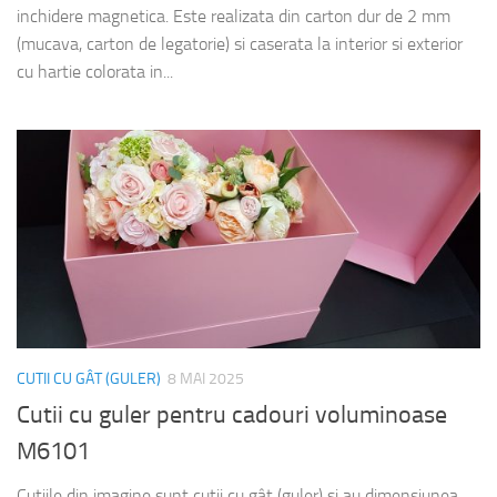
inchidere magnetica. Este realizata din carton dur de 2 mm
(mucava, carton de legatorie) si caserata la interior si exterior
cu hartie colorata in...
CUTII CU GÂT (GULER)
8 MAI 2025
Cutii cu guler pentru cadouri voluminoase
M6101
Cutiile din imagine sunt cutii cu gât (guler) si au dimensiunea