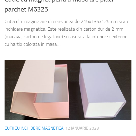
parchet M6325
Cutia din imagine are dimensiunea de 215x135x125mm si are
inchidere magnetica. Este realizata din carton dur de 2 mm
(mucava, carton de legatorie) si caserata la interior si exterior
cu hartie colorata in masa....
CUTII CU INCHIDERE MAGNETICA
12 IANUARIE 2023