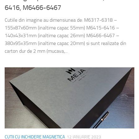
6416, M6466-6467
Cutiile din imagine au dimensiunea de: M6317-6318 –
155x87x60mm (inaltime capac 55mm) M6415-6416 –
140x43x31mm (inaltime capac 26mm) M6466-6467 –
380x95x35mm (inaltime capac 20mm) si sunt realizate din
carton dur de 2 mm (mucava,...
CUTII CU INCHIDERE MAGNETICA
12 IANUARIE 2023