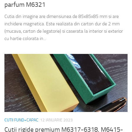
parfum M6321
Cutia din imagine are dimensiunea de 85x85x85 mm si are
inchidere magnetica. Este realizata din carton dur de 2 mm
(mucava, carton de legatorie) si caserata la interior si exterior
cu hartie colorata in...
CUTII FUND+CAPAC
12 IANUARIE 2023
Cutii rigide premium M6317-6318, M6415-