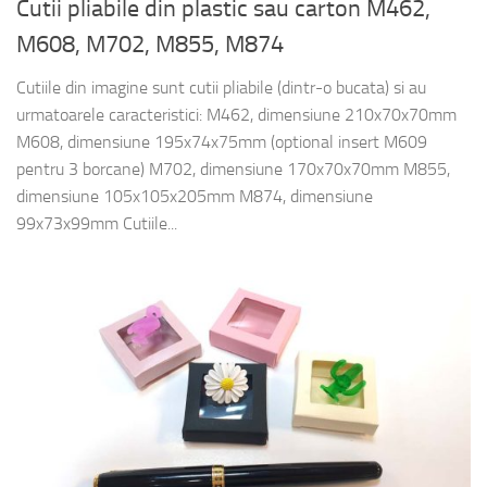
Cutii pliabile din plastic sau carton M462,
M608, M702, M855, M874
Cutiile din imagine sunt cutii pliabile (dintr-o bucata) si au
urmatoarele caracteristici: M462, dimensiune 210x70x70mm
M608, dimensiune 195x74x75mm (optional insert M609
pentru 3 borcane) M702, dimensiune 170x70x70mm M855,
dimensiune 105x105x205mm M874, dimensiune
99x73x99mm Cutiile...