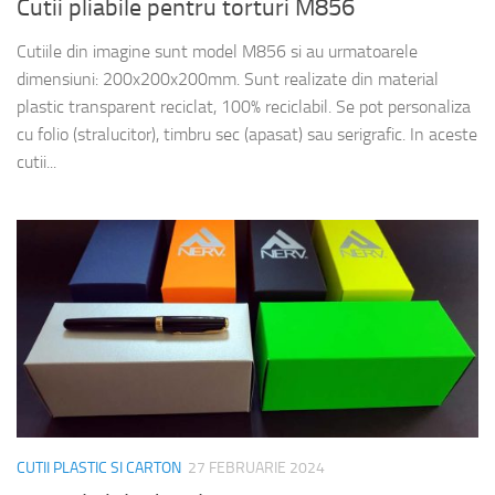
Cutii pliabile pentru torturi M856
Cutiile din imagine sunt model M856 si au urmatoarele
dimensiuni: 200x200x200mm. Sunt realizate din material
plastic transparent reciclat, 100% reciclabil. Se pot personaliza
cu folio (stralucitor), timbru sec (apasat) sau serigrafic. In aceste
cutii...
CUTII PLASTIC SI CARTON
27 FEBRUARIE 2024