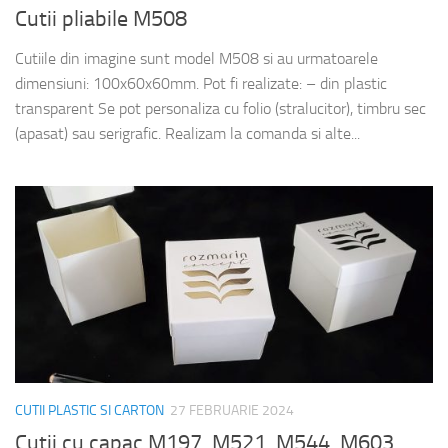
Cutii pliabile M508
Cutiile din imagine sunt model M508 si au urmatoarele
dimensiuni: 100x60x60mm. Pot fi realizate: – din plastic
transparent Se pot personaliza cu folio (stralucitor), timbru sec
(apasat) sau serigrafic. Realizam la comanda si alte...
CUTII PLASTIC SI CARTON
27 FEBRUARIE 2024
Cutii cu capac M197, M521, M544, M603