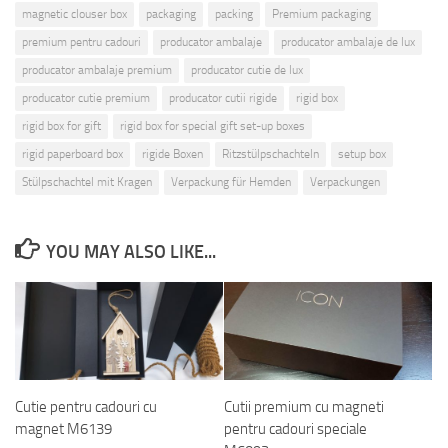
magnetic clouser box
packaging
packing
Premium packaging
premium pentru cadouri
producator ambalaje
producator ambalaje de lux
producator ambalaje premium
producator cutie de lux
producator cutie premium
producator cutii rigide
rigid box
rigid box for gift
rigid box for special gift set-up boxes
rigid paperboard box
rigide Boxen
Ritzstülpschachteln
setup box
Stülpschachtel mit Kragen
Verpackung für Hemden
Verpackungen
YOU MAY ALSO LIKE...
Cutie pentru cadouri cu
Cutii premium cu magneti
magnet M6139
pentru cadouri speciale