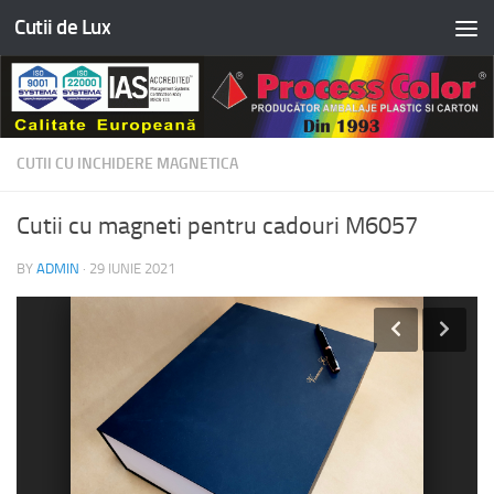
Cutii de Lux
Skip to content
CUTII CU INCHIDERE MAGNETICA
Cutii cu magneti pentru cadouri M6057
BY
ADMIN
·
29 IUNIE 2021