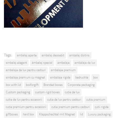
Tags:
ambalaj aparte
ambalaj deosebit
ambalaj distins
ambalaj elegant
ambalaj special
ambalaje
ambalaje de lux
ambalaje de lux pentru cadouri
ambalaje premium
ambalaje premium cu magnet
ambalaje rigide
bedruckte
box
box with lid
boxforgift
Branded boxes
Corporate packaging
Custom packaging
custom rigid boxes
cutie de lux
cutie de lux pentru accesorii
cutie de lux pentru cadouri
cutie premium
cutie premium pentru accesorii
cutie premium pentru cadouri
cutii rigide
giftboxes
hard box
Klappschachtel mit Magnet
lid
Luxury packaging