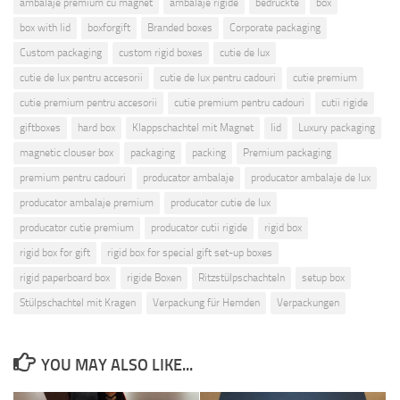
ambalaje premium cu magnet
ambalaje rigide
bedruckte
box
box with lid
boxforgift
Branded boxes
Corporate packaging
Custom packaging
custom rigid boxes
cutie de lux
cutie de lux pentru accesorii
cutie de lux pentru cadouri
cutie premium
cutie premium pentru accesorii
cutie premium pentru cadouri
cutii rigide
giftboxes
hard box
Klappschachtel mit Magnet
lid
Luxury packaging
magnetic clouser box
packaging
packing
Premium packaging
premium pentru cadouri
producator ambalaje
producator ambalaje de lux
producator ambalaje premium
producator cutie de lux
producator cutie premium
producator cutii rigide
rigid box
rigid box for gift
rigid box for special gift set-up boxes
rigid paperboard box
rigide Boxen
Ritzstülpschachteln
setup box
Stülpschachtel mit Kragen
Verpackung für Hemden
Verpackungen
YOU MAY ALSO LIKE...