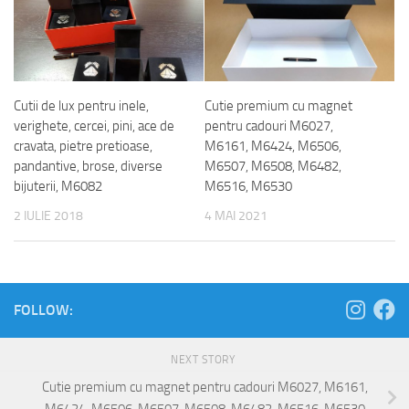
Cutii de lux pentru inele,
Cutie premium cu magnet
verighete, cercei, pini, ace de
pentru cadouri M6027,
cravata, pietre pretioase,
M6161, M6424, M6506,
pandantive, brose, diverse
M6507, M6508, M6482,
bijuterii, M6082
M6516, M6530
2 IULIE 2018
4 MAI 2021
FOLLOW:
NEXT STORY
Cutie premium cu magnet pentru cadouri M6027, M6161,
M6424, M6506, M6507, M6508, M6482, M6516, M6530