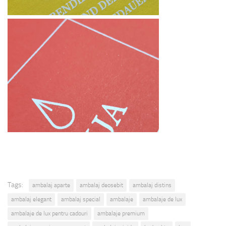
Tags:
ambalaj aparte
ambalaj deosebit
ambalaj distins
ambalaj elegant
ambalaj special
ambalaje
ambalaje de lux
ambalaje de lux pentru cadouri
ambalaje premium