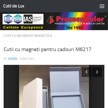
Cutii de Lux
Skip to content
CUTII CU INCHIDERE MAGNETICA
Cutii cu magneti pentru cadouri M6217
BY
ADMIN
·
4 MAI 2021