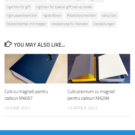
rigid box for gift
rigid box for special gift set-up boxes
rigid paperboard box
rigide Boxen
Ritzstülpschachteln
setup box
Stülpschachtel mit Kragen
Verpackung für Hemden
Verpackungen
YOU MAY ALSO LIKE...
Cutii cu magneti pentru
Cutii premium cu magnet
cadouri M6057
pentru cadouri M6299
29 IUNIE 2021
13 APRILIE 2022