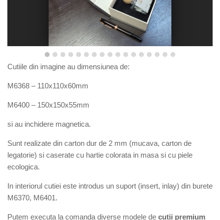
Cutiile din imagine au dimensiunea de:
M6368 –
110x110x60
mm
M6400 –
150x150x55
mm
si au inchidere magnetica.
Sunt
r
ealizate din carton dur de 2 mm (mucava, carton de
legatorie) si caserate cu hartie colorata in masa si cu piele
ecologica.
In interiorul cutiei este introdus un suport (insert, inlay) din burete
M6
370,
M6401
.
Putem executa la comanda diverse modele de
cutii premium