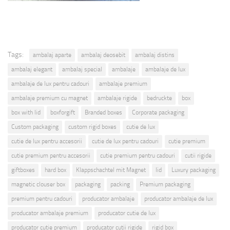
Tags:
ambalaj aparte
ambalaj deosebit
ambalaj distins
ambalaj elegant
ambalaj special
ambalaje
ambalaje de lux
ambalaje de lux pentru cadouri
ambalaje premium
ambalaje premium cu magnet
ambalaje rigide
bedruckte
box
box with lid
boxforgift
Branded boxes
Corporate packaging
Custom packaging
custom rigid boxes
cutie de lux
cutie de lux pentru accesorii
cutie de lux pentru cadouri
cutie premium
cutie premium pentru accesorii
cutie premium pentru cadouri
cutii rigide
giftboxes
hard box
Klappschachtel mit Magnet
lid
Luxury packaging
magnetic clouser box
packaging
packing
Premium packaging
premium pentru cadouri
producator ambalaje
producator ambalaje de lux
producator ambalaje premium
producator cutie de lux
producator cutie premium
producator cutii rigide
rigid box