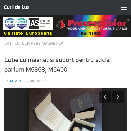
Cutii de Lux
Skip to content
CUTII CU INCHIDERE MAGNETICA
Cutie cu magnet si suport pentru sticla
parfum M6368, M6400
BY
ADMIN
·
16 MAI 2023