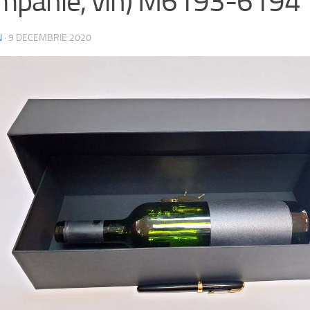
mpanie, vin) M6193-6194
N
·
9 DECEMBRIE 2020