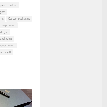
 pentru cadouri
gnet
ing
Custom packaging
cutie premium
 Magnet
packaging
laje premium
ox for gift