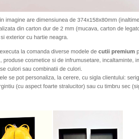
din imagine are dimensiunea de
374x158x80
mm
(inaltim
alizata din carton dur de 2 mm (mucava, carton de legato
 si exterior cu hartie
neagra.
executa la comanda diverse modele de
cutii premium
p
, produse cosmetice si de infrumusetare, incaltaminte, 
rse culori sau combinatii de culori.
le se pot personaliza, la cerere, cu sigla clientului: serigr
rgintiu (cu aspect foarte stralucitor) sau cu timbru sec (s
uadrant