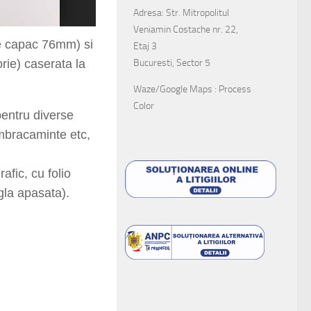
Adresa: Str. Mitropolitul
Veniamin Costache nr. 22,
e capac
76
mm) si
Etaj 3
Bucuresti, Sector 5
rie) caserata la
Waze/Google Maps : Process
Color
entru diverse
imbracaminte etc,
afic, cu folio
igla apasata).