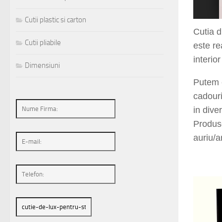
1
2
3
4
5
6
7
Cutii plastic si carton
Cutia 
Cutii pliabile
este r
e
interior
Dimensiuni
Putem 
cadouri
in dive
Produse
auriu/a
sierraq