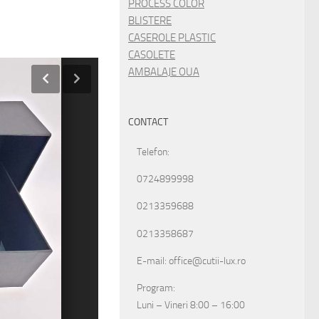
PROCESS COLOR
BLISTERE
CASEROLE PLASTIC
CASOLETE
AMBALAJE OUA
CONTACT
Telefon:
0724899998
0213359688
0213358687
E-mail: office@cutii-lux.ro
Program:
Luni – Vineri 8:00 – 16:00