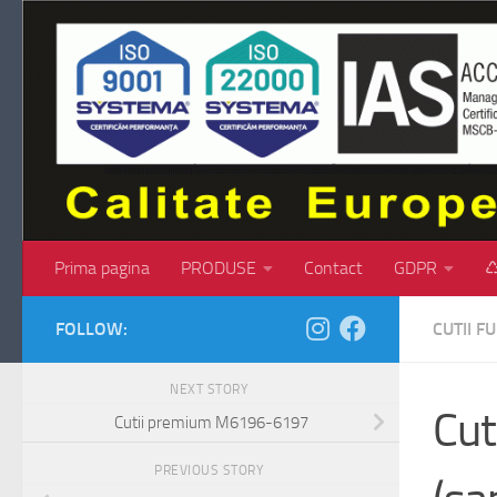
Skip to content
Prima pagina
PRODUSE
Contact
GDPR
♺
FOLLOW:
CUTII 
NEXT STORY
Cut
Cutii premium M6196-6197
PREVIOUS STORY