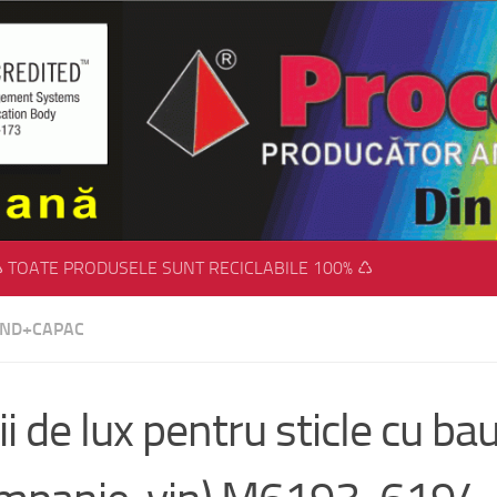
 TOATE PRODUSELE SUNT RECICLABILE 100% ♺
FUND+CAPAC
ii de lux pentru sticle cu bau