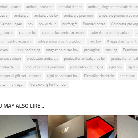
mbalaj aparte
ambalaj deosebit
ambalaj distins
ambalaj elegant ambalaje de lux
pecial
ambalaje
ambalaje de lux
ambalaje premium
ambalaje premium cu ma
 Verpackungen
box
box with lid
boxforgift
Branded boxes
Corporate packag
gid boxes
cutie de lux
cutie de lux pentru accesorii
cutie de lux pentru cadouri
mium pentru accesorii
cutie premium pentru cadouri
hard box
Klappschachtel mit
 Boxen
Luxury packaging
magnetic clouser box
packaging
packing
Premium 
entru cadouri
producator ambalaje
producator ambalaje de lux
producator amba
 cutie de lux
producator cutie premium
producator cutii rigide
rigid box
rigid b
for special gift set-up boxes
rigid paperboard box
Ritzstülpschachteln
setup box
chtel mit Kragen
Verpackung für Hemden
 MAY ALSO LIKE...