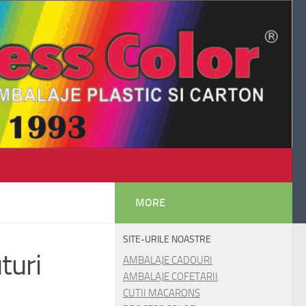
MORE
SITE-URILE NOASTRE
turi
AMBALAJE CADOURI
AMBALAJE COFETARII
CUTII MACARONS