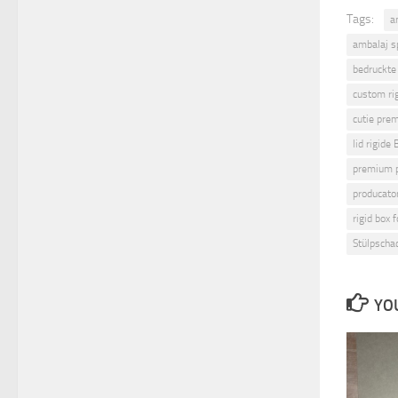
Tags:
a
ambalaj s
bedruckte
custom ri
cutie pre
lid rigide
premium p
producator
rigid box 
Stülpscha
YOU