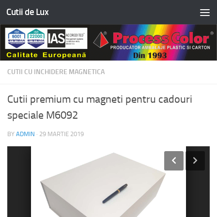
Cutii de Lux
Skip to content
CUTII CU INCHIDERE MAGNETICA
Cutii premium cu magneti pentru cadouri
speciale M6092
BY
ADMIN
·
29 MARTIE 2019