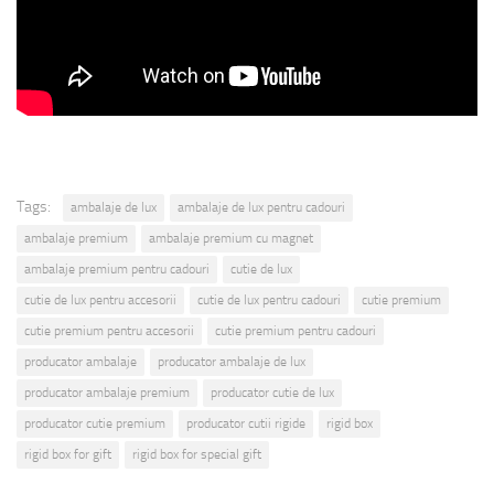
Tags:
ambalaje de lux
ambalaje de lux pentru cadouri
ambalaje premium
ambalaje premium cu magnet
ambalaje premium pentru cadouri
cutie de lux
cutie de lux pentru accesorii
cutie de lux pentru cadouri
cutie premium
cutie premium pentru accesorii
cutie premium pentru cadouri
producator ambalaje
producator ambalaje de lux
producator ambalaje premium
producator cutie de lux
producator cutie premium
producator cutii rigide
rigid box
rigid box for gift
rigid box for special gift