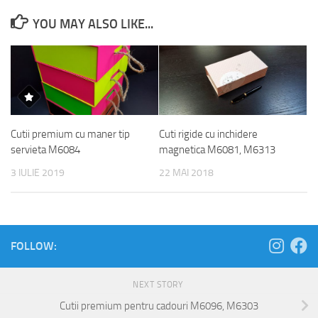
YOU MAY ALSO LIKE...
Cutii premium cu maner tip
Cuti rigide cu inchidere
servieta M6084
magnetica M6081, M6313
3 IULIE 2019
22 MAI 2018
FOLLOW:
NEXT STORY
Cutii premium pentru cadouri M6096, M6303