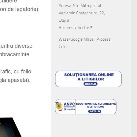
chidere
Adresa: Str. Mitropolitul
on de legatorie)
Veniamin Costache nr. 22,
Etaj 3
Bucuresti, Sector 5
Waze/Google Maps : Process
entru diverse
Color
imbracaminte
afic, cu folio
igla apasata).