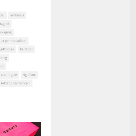
ial
ambalaje
magnet
ackaging
 lux pentru cadouri
giftboxes
hard box
cking
lux
cutii rigide
rigid box
Ritzstülpschachteln