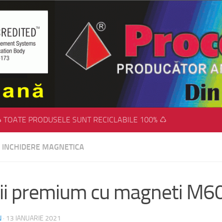
 TOATE PRODUSELE SUNT RECICLABILE 100% ♺
U INCHIDERE MAGNETICA
ii premium cu magneti M6
N
·
13 IANUARIE 2021