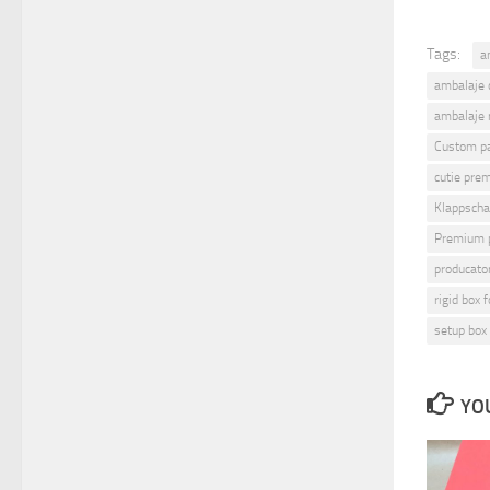
Tags:
a
ambalaje 
ambalaje 
Custom p
cutie pre
Klappscha
Premium 
producato
rigid box f
setup box
YOU