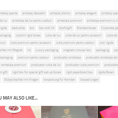
mbalaj aparte
ambalaj deosebit
ambalaj distins
ambalaj elegant
ambalaj spec
de lux
ambalaje de lux pentru cadouri
ambalaje premium
ambalaje premium cu 
rigide
bedruckte
box
box with lid
boxforgift
Branded boxes
Corporate p
ackaging
custom rigid boxes
cutie de lux
cutie de lux pentru accesorii
cutie de
mium
cutie premium pentru accesorii
cutie premium pentru cadouri
cutii rigide
chtel mit Magnet
lid
Luxury packaging
magnetic clouser box
packaging
pa
packaging
premium pentru cadouri
producator ambalaje
producator ambalaje de 
r ambalaje premium
producator cutie de lux
producator cutie premium
producator 
or gift
rigid box for special gift set-up boxes
rigid paperboard box
rigide Boxen
Stülpschachtel mit Kragen
Verpackung für Hemden
Verpackungen
 MAY ALSO LIKE...