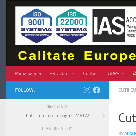
Skip to content
Prima pagina
PRODUSE
Contact
GDPR
♺
FOLLOW:
CUTII C
NEXT STORY
Cut
Cutii premium cu magneti M6172
PREVIOUS STORY
BY
ADMI