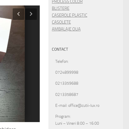
PROCESS COLOR
BLISTERE
CASEROLE PLASTIC
CASOLETE
AMBALAJE OUA
CONTACT
Telefon:
0724899998
0213359688
0213358687
E-mail: office@cutii-lux.ro
Program:
Luni – Vineri 8:00 – 16:00