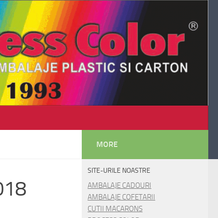
MORE
SITE-URILE NOASTRE
018
AMBALAJE CADOURI
AMBALAJE COFETARII
CUTII MACARONS