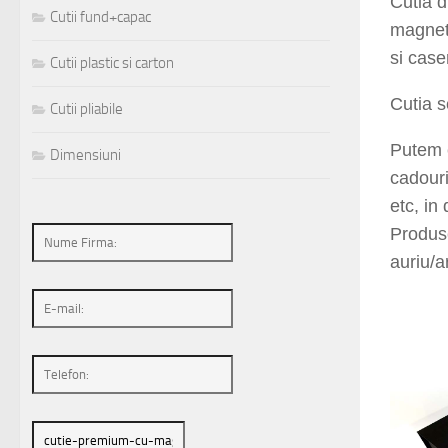
Cutia 
Cutii fund+capac
magnet
si case
Cutii plastic si carton
Cutia s
Cutii pliabile
Putem 
Dimensiuni
cadouri
etc, in
Produse
auriu/a
6017