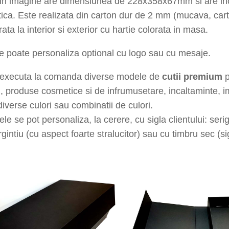
din imagine are dimensiunea de 228x358x67mm si are in
ica. E
ste r
ealizata din carton dur de 2 mm (mucava, cart
rata la interior si exterior cu hartie
colorata in masa
.
e poate personaliza optional cu logo sau cu mesaje.
executa la comanda diverse modele de
cutii premium
p
, produse cosmetice si de infrumusetare, incaltaminte, 
 diverse culori sau combinatii de culori.
le se pot personaliza, la cerere, cu sigla clientului: serigr
rgintiu (cu aspect foarte stralucitor) sau cu timbru sec (s