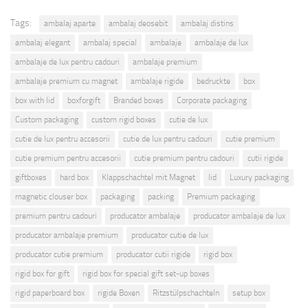
Tags:
ambalaj aparte
ambalaj deosebit
ambalaj distins
ambalaj elegant
ambalaj special
ambalaje
ambalaje de lux
ambalaje de lux pentru cadouri
ambalaje premium
ambalaje premium cu magnet
ambalaje rigide
bedruckte
box
box with lid
boxforgift
Branded boxes
Corporate packaging
Custom packaging
custom rigid boxes
cutie de lux
cutie de lux pentru accesorii
cutie de lux pentru cadouri
cutie premium
cutie premium pentru accesorii
cutie premium pentru cadouri
cutii rigide
giftboxes
hard box
Klappschachtel mit Magnet
lid
Luxury packaging
magnetic clouser box
packaging
packing
Premium packaging
premium pentru cadouri
producator ambalaje
producator ambalaje de lux
producator ambalaje premium
producator cutie de lux
producator cutie premium
producator cutii rigide
rigid box
rigid box for gift
rigid box for special gift set-up boxes
rigid paperboard box
rigide Boxen
Ritzstülpschachteln
setup box