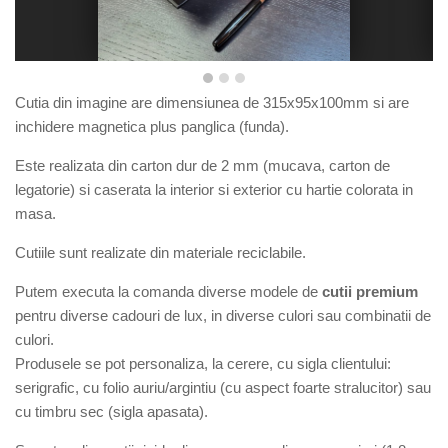
Cutia din imagine are dimensiunea de 3
15x95x100
mm si are
inchidere magnetica plus panglica (funda).
E
ste r
ealizata din carton dur de 2 mm (mucava, carton de
legatorie) si caserata la interior si exterior cu hartie colorata in
masa.
Cutiile sunt realizate din materiale reciclabile.
Putem executa la comanda diverse modele de
cutii premium
pentru diverse cadouri de lux, in diverse culori sau combinatii de
culori.
Produsele se pot personaliza, la cerere, cu sigla clientului:
serigrafic, cu folio auriu/argintiu (cu aspect foarte stralucitor) sau
cu timbru sec (sigla apasata).