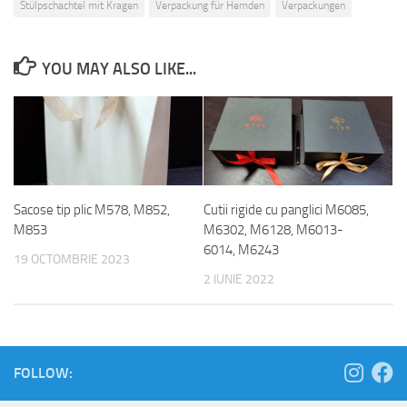
Stülpschachtel mit Kragen
Verpackung für Hemden
Verpackungen
YOU MAY ALSO LIKE...
Sacose tip plic M578, M852,
Cutii rigide cu panglici M6085,
M853
M6302, M6128, M6013-
6014, M6243
19 OCTOMBRIE 2023
2 IUNIE 2022
FOLLOW: