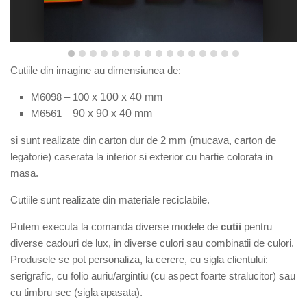
Cutiile din imagine au dimensiunea de:
M6098 –
100
x
10
0 x
4
0 mm
M
65
61
–
90
x
90
x
40
mm
si
sunt
r
ealizate din carton dur de 2 mm (mucava, carton de
legatorie) caserata la interior si exterior cu hartie colorata in
masa.
Cutiile sunt realizate din materiale reciclabile.
Putem executa la comanda diverse modele de
cutii
pentru
diverse cadouri de lux, in diverse culori sau combinatii de culori.
Produsele se pot personaliza, la cerere, cu sigla clientului:
serigrafic, cu folio auriu/argintiu (cu aspect foarte stralucitor) sau
cu timbru sec (sigla apasata).