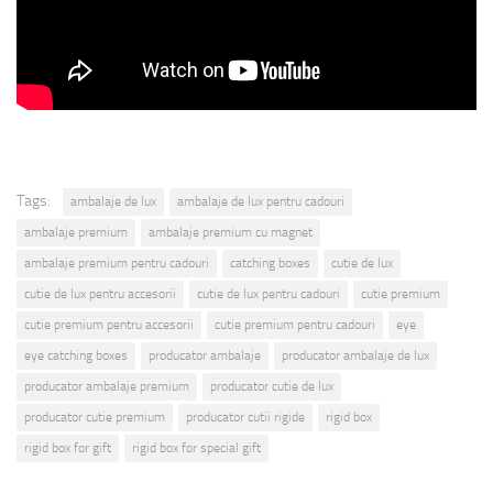
Tags:
ambalaje de lux
ambalaje de lux pentru cadouri
ambalaje premium
ambalaje premium cu magnet
ambalaje premium pentru cadouri
catching boxes
cutie de lux
cutie de lux pentru accesorii
cutie de lux pentru cadouri
cutie premium
cutie premium pentru accesorii
cutie premium pentru cadouri
eye
eye catching boxes
producator ambalaje
producator ambalaje de lux
producator ambalaje premium
producator cutie de lux
producator cutie premium
producator cutii rigide
rigid box
rigid box for gift
rigid box for special gift