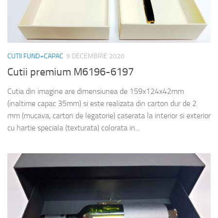
CUTII FUND+CAPAC
9 DECEMBRIE 2020
Cutii premium M6196-6197
Cutia din imagine are dimensiunea de 159x124x42mm
(inaltime capac 35mm) si este realizata din carton dur de 2
mm (mucava, carton de legatorie) caserata la interior si exterior
cu hartie speciala (texturata) colorata in...