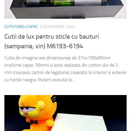
CUTII FUND+CAPAC
9 DECEMBRIE 2020
Cutii de lux pentru sticle cu bauturi
(sampanie, vin) M6193-6194
Cutia din imagine are dimensiunea de 374x158x80mm
(inaltime capac 76mm) si este realizata din carton dur de 2
mm (mucava, carton de legatorie) caserata la interior si exterior
cu hartie neagra. Putem executa la...