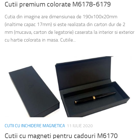
Cutii premium colorate M6178-6179
Cutia din imagine are dimensiunea de 190x100x20mm
(inaltime capac 17mm) si este realizata din carton dur de 2
mm (mucava, carton de legatorie) caserata la interior si exterior
cu hartie colorata in masa. Cutiile...
CUTII CU INCHIDERE MAGNETICA
11 IULIE 2020
Cutii cu magneti pentru cadouri M6170