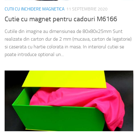
CUTII CU INCHIDERE MAGNETICA
11 SEPTEMBRIE 2020
Cutie cu magnet pentru cadouri M6166
Cutiile din imagine au dimensiunea de 80x80x25mm Sunt
realizate din carton dur de 2 mm (mucava, carton de legatorie)
si caserata cu hartie colorata in masa. In interiorul cutiei se
poate introduce optional un...