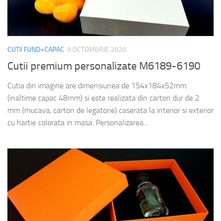
CUTII FUND+CAPAC
9 OCTOMBRIE 2020
Cutii premium personalizate M6189-6190
Cutia din imagine are dimensiunea de 154x184x52mm
(inaltime capac 48mm) si este realizata din carton dur de 2
mm (mucava, carton de legatorie) caserata la interior si exterior
cu hartie colorata in masa. Personalizarea...