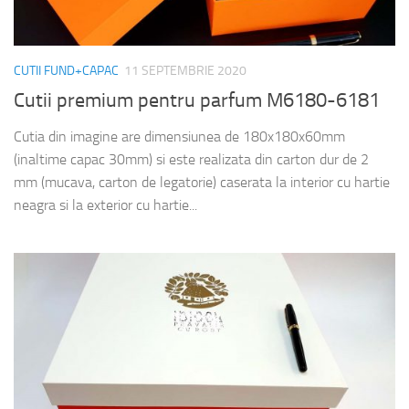
CUTII FUND+CAPAC
11 SEPTEMBRIE 2020
Cutii premium pentru parfum M6180-6181
Cutia din imagine are dimensiunea de 180x180x60mm
(inaltime capac 30mm) si este realizata din carton dur de 2
mm (mucava, carton de legatorie) caserata la interior cu hartie
neagra si la exterior cu hartie...