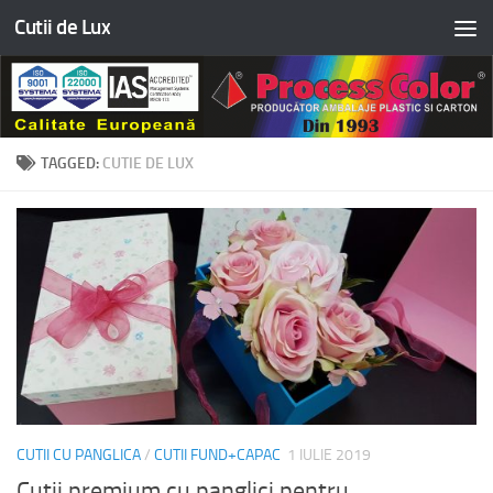
Cutii de Lux
Skip to content
TAGGED:
CUTIE DE LUX
CUTII CU PANGLICA
/
CUTII FUND+CAPAC
1 IULIE 2019
Cutii premium cu panglici pentru