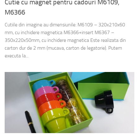
Cutie cu magnet pentru cadouri M6109,
M6366
Cutiile din imagine au dimensiunile: M6109 – 320x210x60
mm, cu inchidere magnetica M6366+insert M6367 –
350x220x50mm, cu inchidere magnetica Este realizata din
carton dur de 2 mm (mucava, carton de legatorie). Putem
executa la...