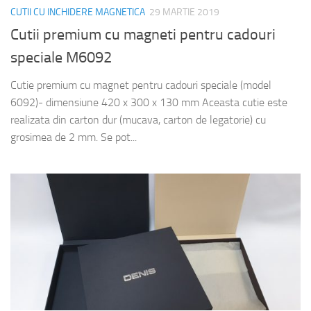
CUTII CU INCHIDERE MAGNETICA
29 MARTIE 2019
Cutii premium cu magneti pentru cadouri
speciale M6092
Cutie premium cu magnet pentru cadouri speciale (model
6092)- dimensiune 420 x 300 x 130 mm Aceasta cutie este
realizata din carton dur (mucava, carton de legatorie) cu
grosimea de 2 mm. Se pot...