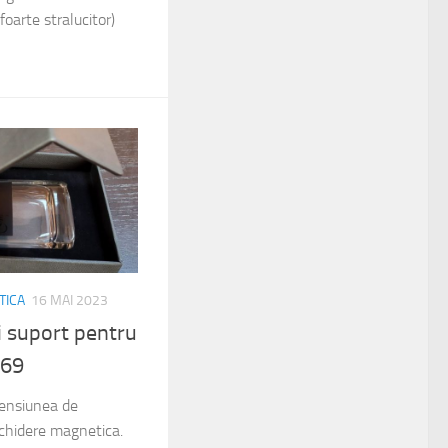
 foarte stralucitor)
TICA
16 MAI 2023
i suport pentru
369
mensiunea de
hidere magnetica.