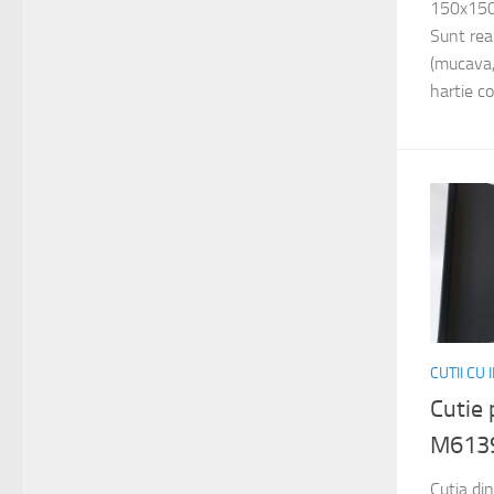
150x150
Sunt rea
(mucava,
hartie co
CUTII CU
Cutie
M613
Cutia di