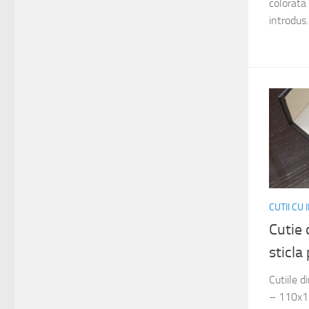
colorata 
introdus..
CUTII CU
Cutie 
sticl
Cutiile 
– 110x