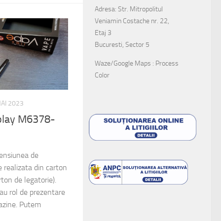
Adresa: Str. Mitropolitul
Veniamin Costache nr. 22,
Etaj 3
Bucuresti, Sector 5
Waze/Google Maps : Process
Color
AI 2023
isplay M6378-
mensiunea de
ealizata din carton
on de legatorie).
 au rol de prezentare
azine. Putem