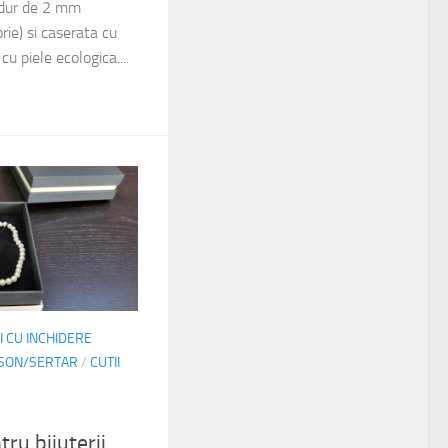
 dur de 2 mm
ie) si caserata cu
cu piele ecologica....
I CU INCHIDERE
NSON/SERTAR
/
CUTII
ru bijuterii