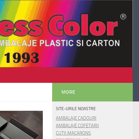
MORE
SITE-URILE NOASTRE
AMBALAJE CADOURI
AMBALAJE COFETARII
CUTII MACARONS