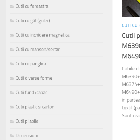
Cutii cu fereastra
Cutii cu gât (guler)
CUTII CU
Cutii 
Cutii cu inchidere magnetica
M639
Cutii cu manson/sertar
M649
Cutii cu panglica
Cutiile 
M6390+
Cutii diverse forme
M6374+
M6490+
Cutii fund+capac
in parte
Cutii plastic si carton
textil (p
Sunt real
Cutii pliabile
Dimensiuni