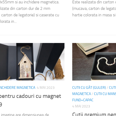
x55mm si au inchidere magnetica.
Este realizata din carton
lizate din carton dur de 2 mm
(mucava, carton de legator
 carton de legatorie) si caserate cu
hartie colorata in masa si 
lorata in...
 INCHIDERE MAGNETICA
4 MAI 2023
CUTII CU GÂT (GULER)
/
CUTI
MAGNETICA
/
CUTII CU MA
 pentru cadouri cu magnet
FUND+CAPAC
9
4 MAI 2023
Cutii premium pent
n imagine are dimensiunea de