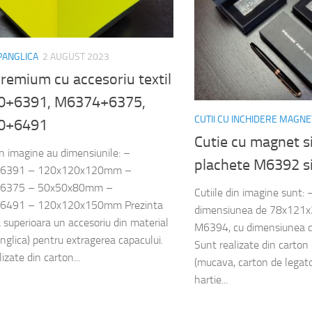
 PANGLICA
2 AUGUST 2023
premium cu accesoriu textil
0+6391, M6374+6375,
CUTII CU INCHIDERE MAGNE
0+6491
Cutie cu magnet s
din imagine au dimensiunile: –
plachete M6392 s
6391 – 120x120x120mm –
6375 – 50x50x80mm –
Cutiile din imagine sunt
6491 – 120x120x150mm Prezinta
dimensiunea de 78x121
a superioara un accesoriu din material
M6394, cu dimensiunea
anglica) pentru extragerea capacului.
Sunt realizate din carto
izate din carton...
(mucava, carton de legator
hartie...