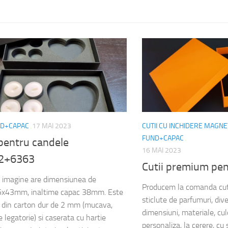
ND+CAPAC
17 MAI 2023
CUTII CU INCHIDERE MAGNE
FUND+CAPAC
pentru candele
16 MAI 2023
2+6363
Cutii premium pen
n imagine are dimensiunea de
Producem la comanda cut
x43mm, inaltime capac 38mm. Este
sticlute de parfumuri, div
a din carton dur de 2 mm (mucava,
dimensiuni, materiale, culo
 legatorie) si caserata cu hartie
personaliza, la cerere, cu s