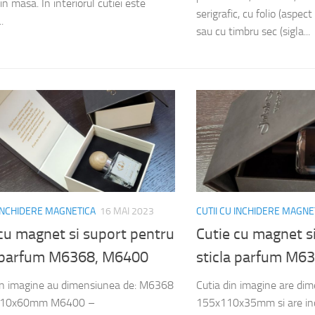
in masa. In interiorul cutiei este
serigrafic, cu folio (aspect
.
sau cu timbru sec (sigla...
 INCHIDERE MAGNETICA
16 MAI 2023
CUTII CU INCHIDERE MAGNE
cu magnet si suport pentru
Cutie cu magnet s
a parfum M6368, M6400
sticla parfum M6
din imagine au dimensiunea de: M6368
Cutia din imagine are di
110x60mm M6400 –
155x110x35mm si are inc