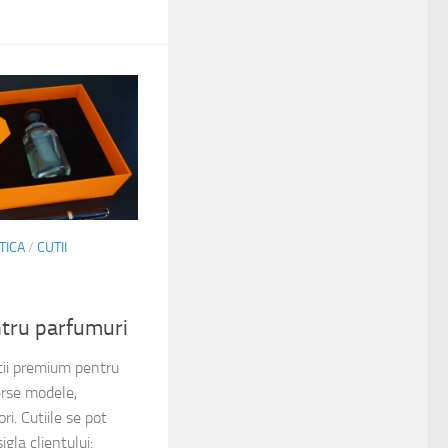
TICA
/
CUTII
tru parfumuri
ii premium pentru
erse modele,
ri. Cutiile se pot
igla clientului: