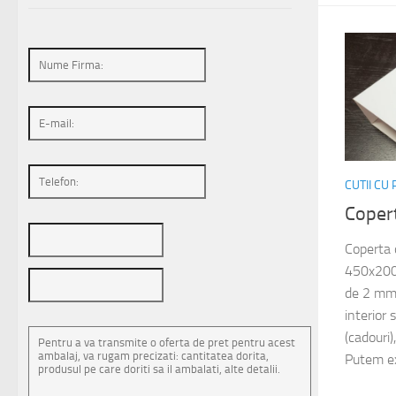
CUTII CU
Coper
Coperta 
450x200x
de 2 mm 
interior 
(cadouri)
Putem ex