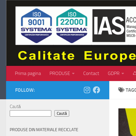
Skip to content
Prima pagina
PRODUSE
Contact
GDPR
♺
FOLLOW:
TAG
Caută
Caută
PRODUSE DIN MATERIALE RECICLATE