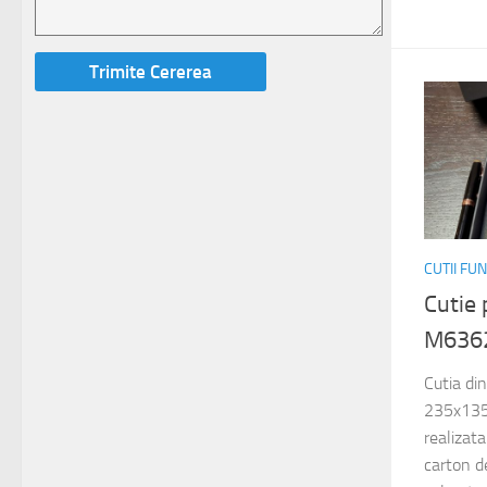
CUTII FU
Cutie 
M636
Cutia di
235x135
realizat
carton de