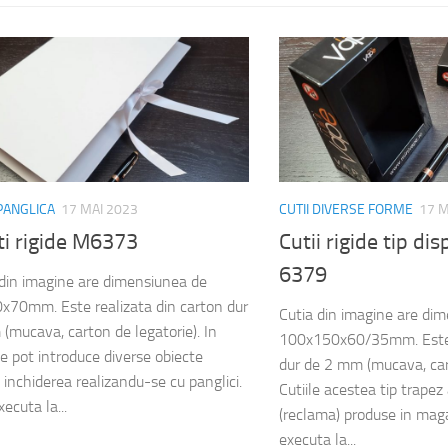
 PANGLICA
17 MAI 2023
CUTII DIVERSE FORME
17 M
ti rigide M6373
Cutii rigide tip d
6379
din imagine are dimensiunea de
70mm. Este realizata din carton dur
Cutia din imagine are di
(mucava, carton de legatorie). In
100x150x60/35mm. Este r
se pot introduce diverse obiecte
dur de 2 mm (mucava, cart
, inchiderea realizandu-se cu panglici.
Cutiile acestea tip trapez
ecuta la...
(reclama) produse in mag
executa la...