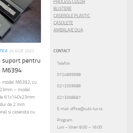
PROCESS COLOR
BLISTERE
CASEROLE PLASTIC
CASOLETE
AMBALAJE OUA
TICA
24 IULIE 2023
CONTACT
i suport pentru
Telefon:
i M6394
0724899998
: – model M6392, cu
0213359688
x23mm – model
 de 61x140x23mm
0213358687
n dur de 2 mm
E-mail: office@cutii-lux.ro
ie) si caserata cu
Program:
Luni – Vineri 8:00 – 16:00