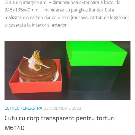
Cutia din imagine are: – dimensiunea exterioara a bazei de
245x135x40mm – inchiderea cu panglica (funda). Este
realizata din carton dur de 2 mm (mucava, carton de legatorie)
si caserata la interior si exterior...
CUTII CU FEREASTRA
22 NOIEMBRIE 2023
Cutii cu corp transparent pentru torturi
M6140