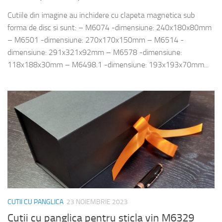
Cutiile din imagine au inchidere cu clapeta magnetica sub
forma de disc si sunt: – M6074 -dimensiune: 240x180x80mm
– M6501 -dimensiune: 270x170x150mm – M6514 -
dimensiune: 291x321x92mm – M6578 -dimensiune:
118x188x30mm – M6498.1 -dimensiune: 193x193x70mm...
CUTII CU PANGLICA
23 NOIEMBRIE 2023
Cutii cu panglica pentru sticla vin M6329