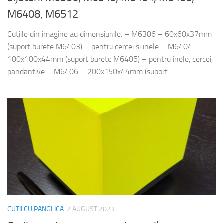
M6408, M6512
Cutiile din imagine au dimensiunile: – M6306 – 60x60x37mm
(suport burete M6403) – pentru cercei si inele – M6404 –
100x100x44mm (suport burete M6405) – pentru inele, cercei,
pandantive – M6406 – 200x150x44mm (suport...
CUTII CU PANGLICA
2 AUGUST 2023