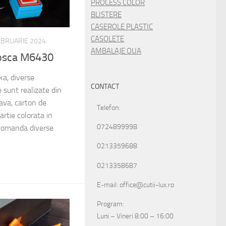
PROCESS COLOR
BLISTERE
CASEROLE PLASTIC
CASOLETE
EBRUARIE 2024
AMBALAJE OUA
riosca M6430
ka, diverse
CONTACT
le sunt realizate din
ava, carton de
Telefon:
artie colorata in
0724899998
comanda diverse
0213359688
0213358687
E-mail: office@cutii-lux.ro
Program:
Luni – Vineri 8:00 – 16:00