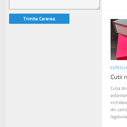
CUTII CU
Cutii 
Cutia di
exterio
inchidere
din cart
legatorie)