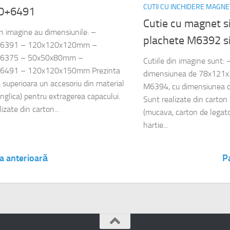
CUTII CU INCHIDERE MAGNE
0+6491
Cutie cu magnet s
din imagine au dimensiunile: –
plachete M6392 s
6391 – 120x120x120mm –
6375 – 50x50x80mm –
Cutiile din imagine sunt
6491 – 120x120x150mm Prezinta
dimensiunea de 78x121
a superioara un accesoriu din material
M6394, cu dimensiunea
anglica) pentru extragerea capacului.
Sunt realizate din carto
izate din carton...
(mucava, carton de legator
hartie...
a anterioară
P