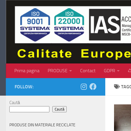
Skip to content
Prima pagina
PRODUSE
Contact
GDPR
♺
FOLLOW:
TAG
Caută
Caută
PRODUSE DIN MATERIALE RECICLATE