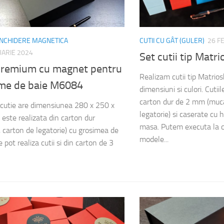
 INCHIDERE MAGNETICA
CUTII CU GÂT (GULER)
26 F
UARIE 2024
Set cutii tip Mat
 premium cu magnet pentru
Realizam cutii tip Matrios
me de baie M6084
dimensiuni si culori. Cutii
carton dur de 2 mm (muc
cutie are dimensiunea 280 x 250 x
legatorie) si caserate cu h
este realizata din carton dur
masa. Putem executa la 
 carton de legatorie) cu grosimea de
modele...
pot realiza cutii si din carton de 3