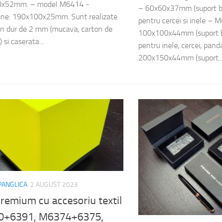
x52mm. – model M6414 -
– 60x60x37mm (suport b
une: 190x100x25mm. Sunt realizate
pentru cercei si inele –
on dur de 2 mm (mucava, carton de
100x100x44mm (suport 
) si caserata...
pentru inele, cercei, pa
200x150x44mm (suport..
 PANGLICA
2 AUGUST 2023
premium cu accesoriu textil
0+6391, M6374+6375,