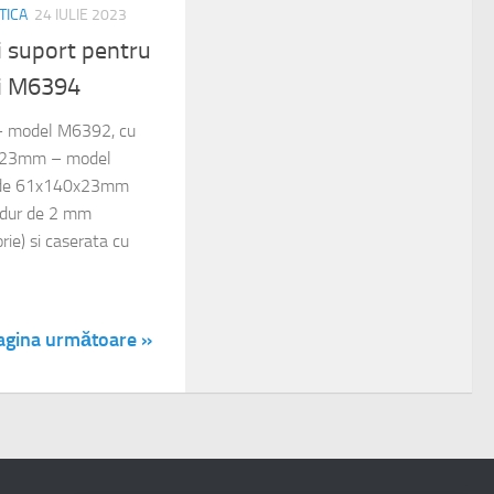
TICA
24 IULIE 2023
i suport pentru
i M6394
: – model M6392, cu
x23mm – model
 de 61x140x23mm
n dur de 2 mm
ie) si caserata cu
agina următoare »