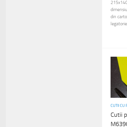
215x140
dimensi
din cart
legatorie
CUTII CU
Cutii 
M639