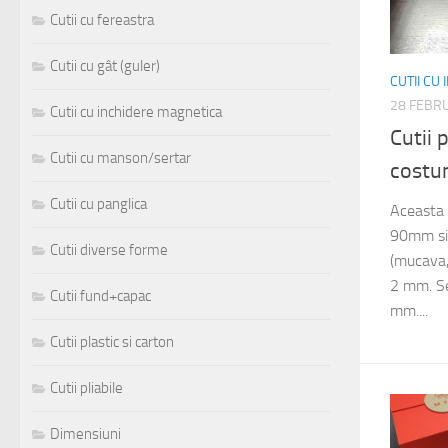
Cutii cu fereastra
Cutii cu gât (guler)
CUTII CU
28 FEBR
Cutii cu inchidere magnetica
Cutii
Cutii cu manson/sertar
costu
Cutii cu panglica
Aceasta 
90mm si 
Cutii diverse forme
(mucava,
2 mm. Se 
Cutii fund+capac
mm....
Cutii plastic si carton
Cutii pliabile
Dimensiuni