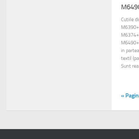
M649
Cutiile 
M6390+
M6374+
M6490+
in parte
textil (p
Sunt real
« Pagin