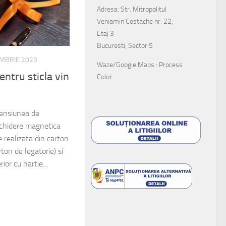
Adresa: Str. Mitropolitul
Veniamin Costache nr. 22,
Etaj 3
Bucuresti, Sector 5
EMBRIE 2023
Waze/Google Maps : Process
entru sticla vin
Color
mensiunea de
chidere magnetica
e realizata din carton
on de legatorie) si
rior cu hartie...