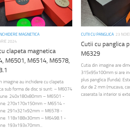
 INCHIDERE MAGNETICA
CUTII CU PANGLICA
23 NOI
RIE 2024
Cutii cu panglica p
cu clapeta magnetica
M6329
, M6501, M6514, M6578,
Cutia din imagine are di
8.1
315x95x100mm si are in
plus panglica (funda). Est
in imagine au inchidere cu clapeta
dur de 2 mm (mucava, cart
a sub forma de disc si sunt: – M6074
caserata la interior si exte
iune: 240x180x80mm – M6501 -
une: 270x170x150mm – M6514 -
une: 291x321x92mm – M6578 -
une: 118x188x30mm – M6498.1 -
une: 193x193x70mm...