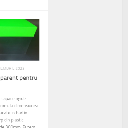
IEMBRIE 2023
sparent pentru
 capace rigide
 2mm, la dimensiunea
ate in hartie
p din plastic
a de 300mm. Putem