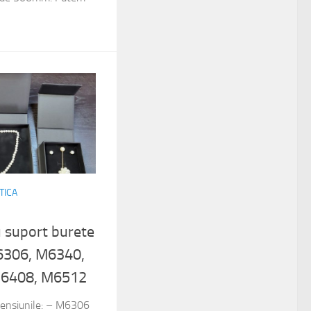
TICA
u suport burete
M6306, M6340,
M6408, M6512
imensiunile: – M6306