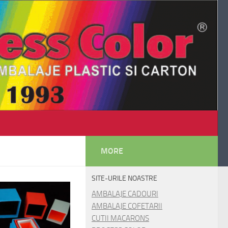
MORE
SITE-URILE NOASTRE
AMBALAJE CADOURI
AMBALAJE COFETARII
CUTII MACARONS