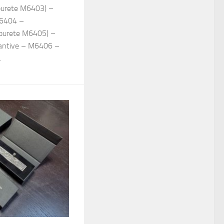
urete M6403) –
 M6404 –
burete M6405) –
ndantive – M6406 –
.