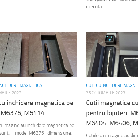
executa...
 INCHIDERE MAGNETICA
CUTII CU INCHIDERE MAGNE
MBRIE 2023
25 OCTOMBRIE 2023
cu inchidere magnetica pe
Cutii magnetice c
c M6376, M6414
pentru bijuterii 
M6404, M6406, 
din imagine au inchidere magnetica pe
i sunt: – model M6376 -dimensiune:
Cutiile din imagine au d