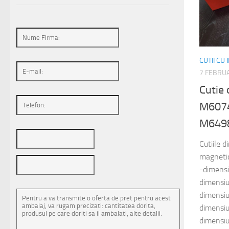
CUTII CU
7 FEBRUA
Cutie 
M6074
M649
Cutiile d
magnetic
-dimens
dimensi
dimensi
dimensi
dimensi