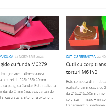
 PANGLICA
22 NOIEMBRIE 2023
CUTII CU FEREASTRA
22 NO
rigide cu funda M6279
Cutii cu corp tran
torturi M6140
n imagine are: – dimensiunea
ara a bazei de 245x135x40mm –
Este compusa din: – doua
a cu panglica (funda). Este realizata
realizate din mucava de
on dur de 2 mm (mucava, carton de
de 215x215x60mm, imbrac
 si caserata la interior si exterior...
colorata in masa. – un cor
transparent cu inaltime