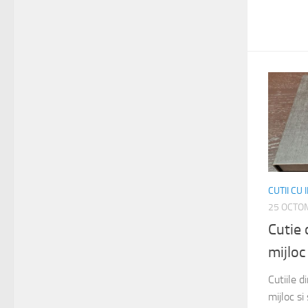
CUTII CU
25 OCTO
Cutie 
mijlo
Cutiile 
mijloc s