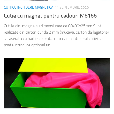
CUTII CU INCHIDERE MAGNETICA
11 SEPTEMBRIE 2020
Cutie cu magnet pentru cadouri M6166
Cutiile din imagine au dimensiunea de 80x80x25mm Sunt
realizate din carton dur de 2 mm (mucava, carton de legatorie)
si caserata cu hartie colorata in masa. In interiorul cutiei se
poate introduce optional un...