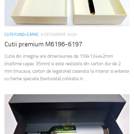
CUTII FUND+CAPAC
9 DECEMBRIE 2020
Cutii premium M6196-6197
Cutia din imagine are dimensiunea de 159x124x42mm
(inaltime capac 35mm) si este realizata din carton dur de 2
mm (mucava, carton de legatorie) caserata la interior si exterior
cu hartie speciala (texturata) colorata in...