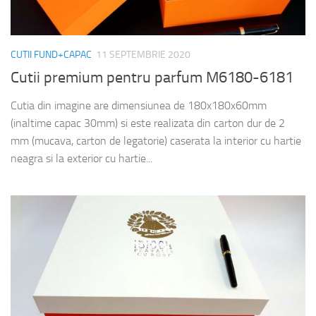
CUTII FUND+CAPAC
11 SEPTEMBRIE 2020
Cutii premium pentru parfum M6180-6181
Cutia din imagine are dimensiunea de 180x180x60mm
(inaltime capac 30mm) si este realizata din carton dur de 2
mm (mucava, carton de legatorie) caserata la interior cu hartie
neagra si la exterior cu hartie...