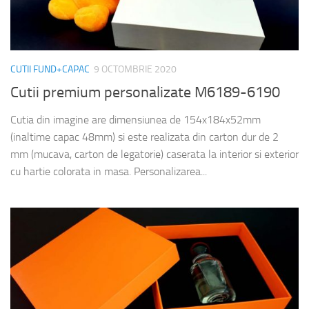
CUTII FUND+CAPAC
9 OCTOMBRIE 2020
Cutii premium personalizate M6189-6190
Cutia din imagine are dimensiunea de 154x184x52mm
(inaltime capac 48mm) si este realizata din carton dur de 2
mm (mucava, carton de legatorie) caserata la interior si exterior
cu hartie colorata in masa. Personalizarea...