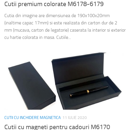
Cutii premium colorate M6178-6179
Cutia din imagine are dimensiunea de 190x100x20mm
(inaltime capac 17mm) si este realizata din carton dur de 2
mm (mucava, carton de legatorie) caserata la interior si exterior
cu hartie colorata in masa. Cutiile...
CUTII CU INCHIDERE MAGNETICA
11 IULIE 2020
Cutii cu magneti pentru cadouri M6170