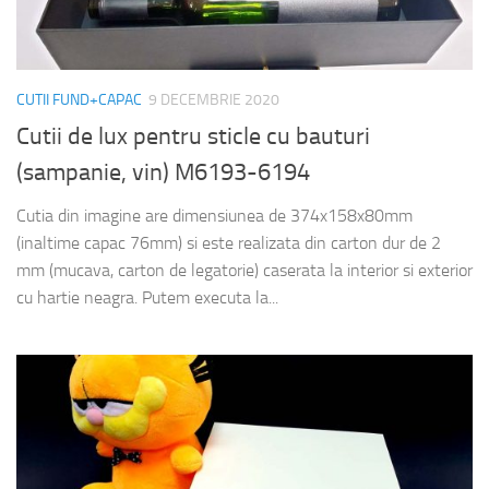
CUTII FUND+CAPAC
9 DECEMBRIE 2020
Cutii de lux pentru sticle cu bauturi
(sampanie, vin) M6193-6194
Cutia din imagine are dimensiunea de 374x158x80mm
(inaltime capac 76mm) si este realizata din carton dur de 2
mm (mucava, carton de legatorie) caserata la interior si exterior
cu hartie neagra. Putem executa la...