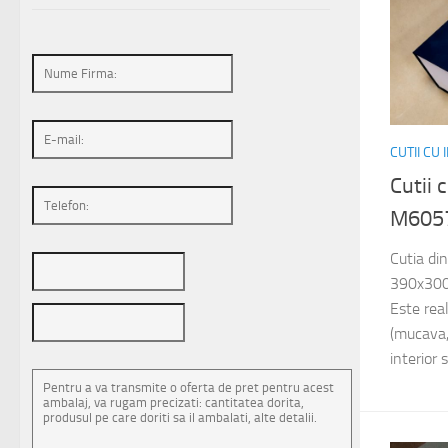
CUTII CU
Cutii 
M605
Cutia di
390x300
Este rea
(mucava, 
interior s