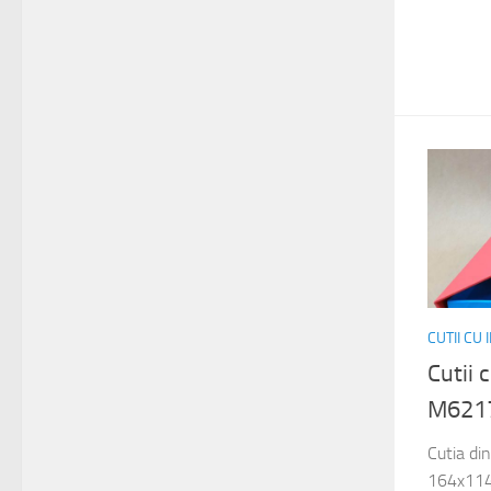
CUTII CU
Cutii 
M621
Cutia di
164x114x