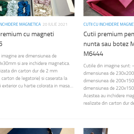
 INCHIDERE MAGNETICA
20 IULIE 2021
CUTII CU INCHIDERE MAGNE
 premium cu magneti
Cutii premium pent
5
nunta sau botez 
M6444
n imagine are dimensiunea de
x30mm si are inchidere magnetica.
Cutiile din imagine sunt
lizata din carton dur de 2 mm
dimensiunea de 230x2
carton de legatorie) si caserata la
dimensiunea de 200x1
si exterior cu hartie colorata in masa....
dimensiunea de 220x150m
Acestea au inchidere mag
realizate din carton dur de