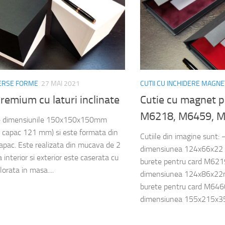
VERSE FORME
27 MAI 2021
CUTII CU INCHIDERE MAGNE
premium cu laturi inclinate
Cutie cu magnet p
M6218, M6459, 
re dimensiunile 150x150x150mm
e capac 121 mm) si este formata din
Cutiile din imagine sunt:
capac. Este realizata din mucava de 2
dimensiunea 124x66x22 
 interior si exterior este caserata cu
burete pentru card M621
lorata in masa....
dimensiunea 124x86x22m
burete pentru card M64
dimensiunea 155x215x35m