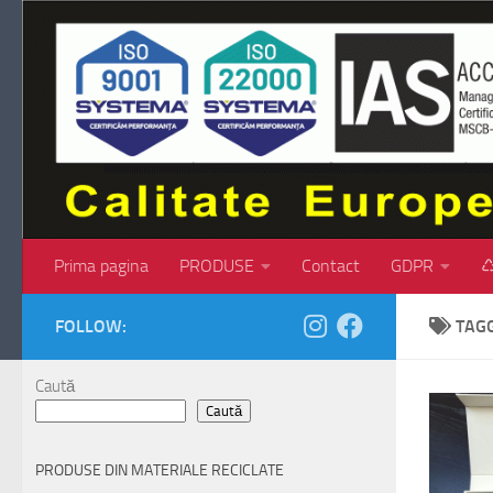
Skip to content
Prima pagina
PRODUSE
Contact
GDPR
♺
FOLLOW:
TAG
Caută
Caută
PRODUSE DIN MATERIALE RECICLATE