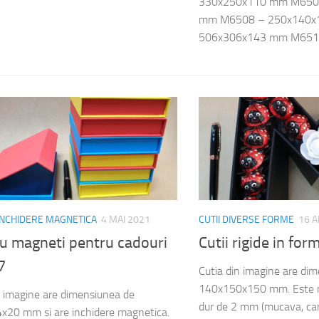
330x250x110 mm M650
mm M6508 – 250x140x
506x306x143 mm M6516
 INCHIDERE MAGNETICA
4 MAI 2021
CUTII DIVERSE FORME
16 A
cu magneti pentru cadouri
Cutii rigide in for
7
Cutia din imagine are di
140x150x150 mm. Este re
n imagine are dimensiunea de
dur de 2 mm (mucava, cart
20 mm si are inchidere magnetica.