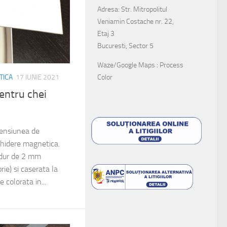
Adresa: Str. Mitropolitul
Veniamin Costache nr. 22,
Etaj 3
Bucuresti, Sector 5
Waze/Google Maps : Process
Color
TICA
17 IUNIE 2021
entru chei
mensiunea de
hidere magnetica.
 dur de 2 mm
ie) si caserata la
e colorata in...