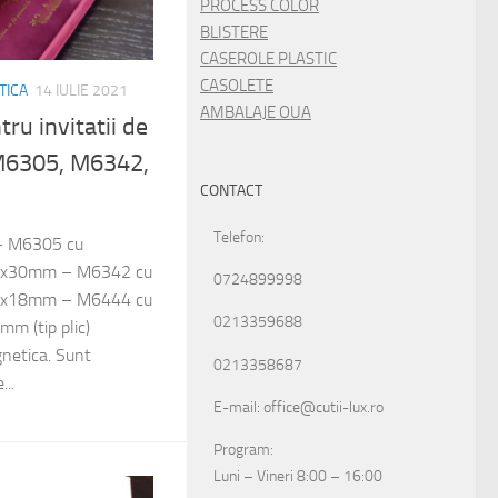
PROCESS COLOR
BLISTERE
CASEROLE PLASTIC
CASOLETE
TICA
14 IULIE 2021
AMBALAJE OUA
ru invitatii de
M6305, M6342,
CONTACT
Telefon:
: – M6305 cu
00x30mm – M6342 cu
0724899998
50x18mm – M6444 cu
0213359688
m (tip plic)
netica. Sunt
0213358687
...
E-mail: office@cutii-lux.ro
Program:
Luni – Vineri 8:00 – 16:00