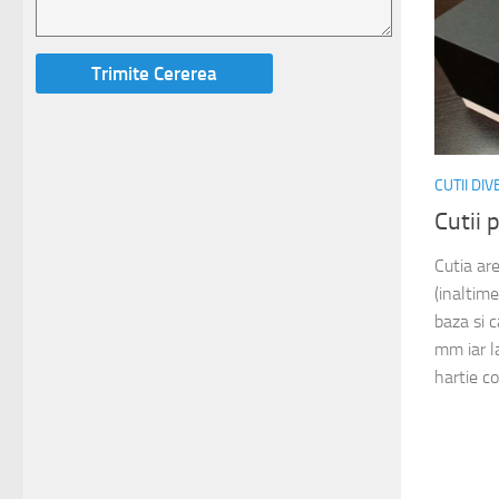
CUTII DI
Cutii 
Cutia a
(inaltim
baza si 
mm iar la
hartie co