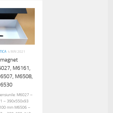
TICA
4 MAI 2021
 magnet
6027, M6161,
6507, M6508,
M6530
imensiunile: M6027 –
1 – 390x550x93
100 mm M6506 –