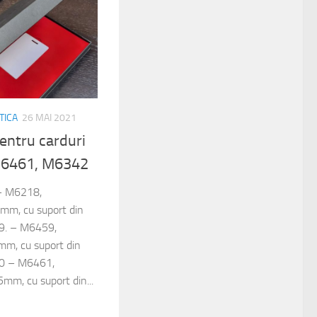
TICA
26 MAI 2021
entru carduri
M6461, M6342
 – M6218,
mm, cu suport din
9. – M6459,
m, cu suport din
60 – M6461,
m, cu suport din...