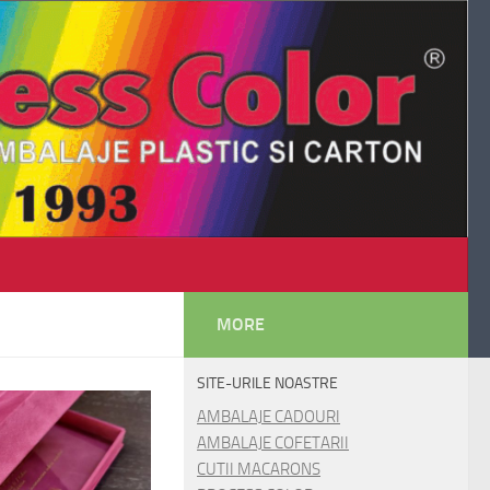
MORE
SITE-URILE NOASTRE
AMBALAJE CADOURI
AMBALAJE COFETARII
CUTII MACARONS