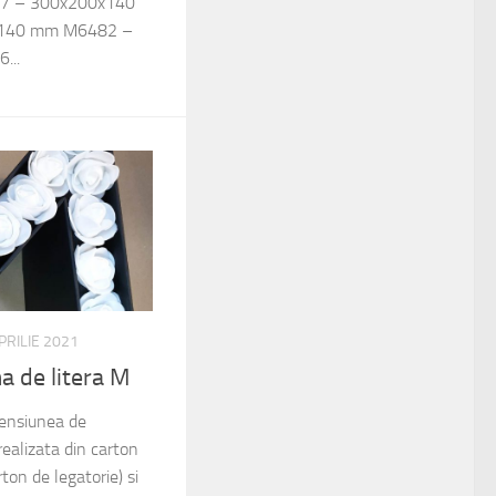
7 – 300x200x140
140 mm M6482 –
...
PRILIE 2021
ma de litera M
mensiunea de
alizata din carton
on de legatorie) si