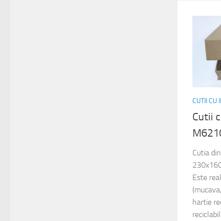
CUTII CU
Cutii 
M621
Cutia di
230x160
Este rea
(mucava,
hartie re
reciclabi