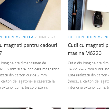
 INCHIDERE MAGNETICA
29 IUNIE 2021
CUTII CU INCHIDERE MAGNE
cu magneti pentru cadouri
Cutii cu magneti p
7
masina M6220
n imagine are dimensiunea de
Cutia din imagine are di
x115 mm si are inchidere magnetica.
147x97x42 mm si are inc
lizata din carton dur de 2 mm
Este realizata din carton
carton de legatorie) si caserata la
(mucava, carton de legator
i exterior cu hartie colorata in...
interior si exterior cu harti