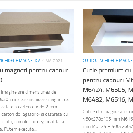
 INCHIDERE MAGNETICA
4 MAI 2021
CUTII CU INCHIDERE MAGNE
cu magneti pentru cadouri
Cutie premium cu
0
pentru cadouri M
M6424, M6506, M
n imagine are dimensiunea de
M6482, M6516, 
x30mm si are inchidere magnetica.
lizata din carton dur de 2 mm
Cutiile din imagine au d
 carton de legatorie) si caserata cu
460x278x105 mm M616
ciclata, complet biodegradabila si
mm M6424 – 400x260x
la. Putem executa...