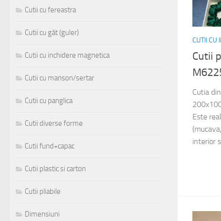
Cutii cu fereastra
Cutii cu gât (guler)
CUTII CU
Cutii
Cutii cu inchidere magnetica
M622
Cutii cu manson/sertar
Cutia di
Cutii cu panglica
200x100
Este rea
Cutii diverse forme
(mucava, 
interior 
Cutii fund+capac
Cutii plastic si carton
Cutii pliabile
Dimensiuni